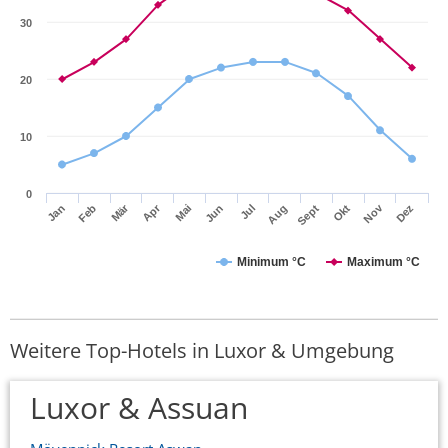
30
20
10
0
Mär
Apr
Nov
Jan
Feb
Mai
Jun
Jul
Aug
Sept
Okt
Dez
Minimum °C
Maximum °C
Weitere Top-Hotels in Luxor & Umgebung
Luxor & Assuan