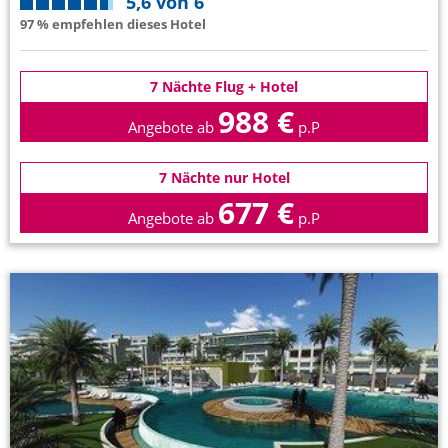
5,6 von 6
97 % empfehlen dieses Hotel
7 Nächte Flug + Hotel
988 €
Angebote ab
p.P
7 Nächte nur Hotel
677 €
Angebote ab
p.P