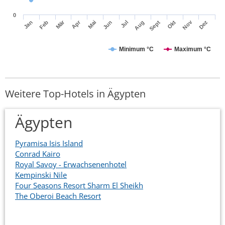
0
Mär
Apr
Nov
Jan
Feb
Mai
Jun
Jul
Aug
Sept
Okt
Dez
Minimum °C
Maximum °C
Weitere Top-Hotels in Ägypten
Ägypten
Pyramisa Isis Island
Conrad Kairo
Royal Savoy - Erwachsenenhotel
Kempinski Nile
Four Seasons Resort Sharm El Sheikh
The Oberoi Beach Resort