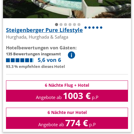
Steigenberger Pure Lifestyle
Hurghada, Hurghada & Safaga
Hotelbewertungen von Gästen:
135 Bewertungen insgesamt
5,6 von 6
93.3 % empfehlen dieses Hotel
6 Nächte Flug + Hotel
1003 €
Angebote ab
p.P
6 Nächte nur Hotel
774 €
Angebote ab
p.P