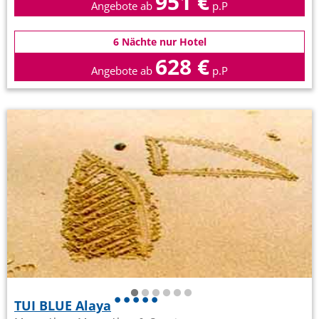
951 €
Angebote ab
p.P
6 Nächte nur Hotel
628 €
Angebote ab
p.P
TUI BLUE Alaya