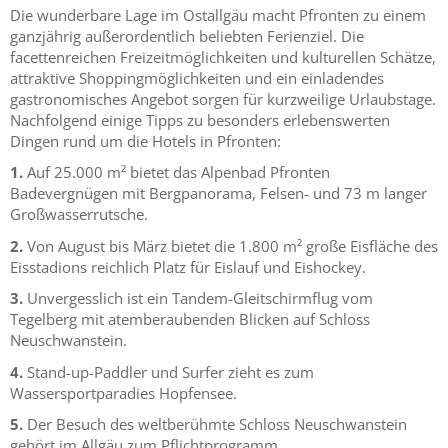
Die wunderbare Lage im Ostallgäu macht Pfronten zu einem
ganzjährig außerordentlich beliebten Ferienziel. Die
facettenreichen Freizeitmöglichkeiten und kulturellen Schätze,
attraktive Shoppingmöglichkeiten und ein einladendes
gastronomisches Angebot sorgen für kurzweilige Urlaubstage.
Nachfolgend einige Tipps zu besonders erlebenswerten
Dingen rund um die Hotels in Pfronten:
1.
Auf 25.000 m² bietet das Alpenbad Pfronten
Badevergnügen mit Bergpanorama, Felsen- und 73 m langer
Großwasserrutsche.
2.
Von August bis März bietet die 1.800 m² große Eisfläche des
Eisstadions reichlich Platz für Eislauf und Eishockey.
3.
Unvergesslich ist ein Tandem-Gleitschirmflug vom
Tegelberg mit atemberaubenden Blicken auf Schloss
Neuschwanstein.
4.
Stand-up-Paddler und Surfer zieht es zum
Wassersportparadies Hopfensee.
5.
Der Besuch des weltberühmte Schloss Neuschwanstein
gehört im Allgäu zum Pflichtprogramm.