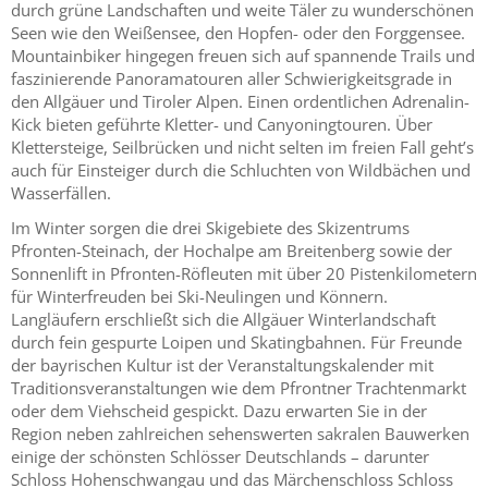
durch grüne Landschaften und weite Täler zu wunderschönen
Seen wie den Weißensee, den Hopfen- oder den Forggensee.
Mountainbiker hingegen freuen sich auf spannende Trails und
faszinierende Panoramatouren aller Schwierigkeitsgrade in
den Allgäuer und Tiroler Alpen. Einen ordentlichen Adrenalin-
Kick bieten geführte Kletter- und Canyoningtouren. Über
Klettersteige, Seilbrücken und nicht selten im freien Fall geht’s
auch für Einsteiger durch die Schluchten von Wildbächen und
Wasserfällen.
Im Winter sorgen die drei Skigebiete des Skizentrums
Pfronten-Steinach, der Hochalpe am Breitenberg sowie der
Sonnenlift in Pfronten-Röfleuten mit über 20 Pistenkilometern
für Winterfreuden bei Ski-Neulingen und Könnern.
Langläufern erschließt sich die Allgäuer Winterlandschaft
durch fein gespurte Loipen und Skatingbahnen. Für Freunde
der bayrischen Kultur ist der Veranstaltungskalender mit
Traditionsveranstaltungen wie dem Pfrontner Trachtenmarkt
oder dem Viehscheid gespickt. Dazu erwarten Sie in der
Region neben zahlreichen sehenswerten sakralen Bauwerken
einige der schönsten Schlösser Deutschlands – darunter
Schloss Hohenschwangau und das Märchenschloss Schloss