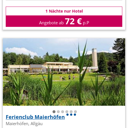
1 Nächte nur Hotel
72 €
Angebote ab
p.P
Ferienclub Maierhöfen
Maierhöfen, Allgäu