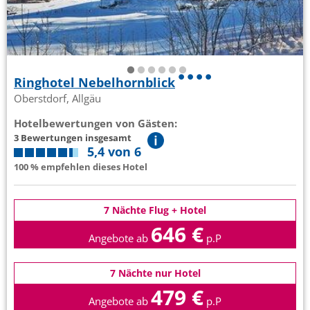
Ringhotel Nebelhornblick
Oberstdorf, Allgäu
Hotelbewertungen von Gästen:
3 Bewertungen insgesamt
5,4 von 6
100 % empfehlen dieses Hotel
7 Nächte Flug + Hotel
646 €
Angebote ab
p.P
7 Nächte nur Hotel
479 €
Angebote ab
p.P