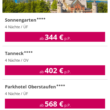
Sonnengarten
4 Nächte / ÜF
344
€
ab
p.P.
Tanneck
4 Nächte / OV
402
€
ab
p.P.
Parkhotel Oberstaufen
4 Nächte / ÜF
568
€
ab
p.P.