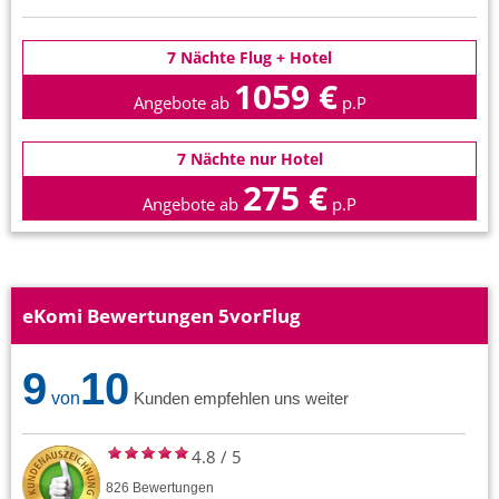
7 Nächte Flug + Hotel
1059 €
Angebote ab
p.P
7 Nächte nur Hotel
275 €
Angebote ab
p.P
eKomi Bewertungen 5vorFlug
9
10
von
Kunden empfehlen uns weiter
4.8
/
5
826
Bewertungen