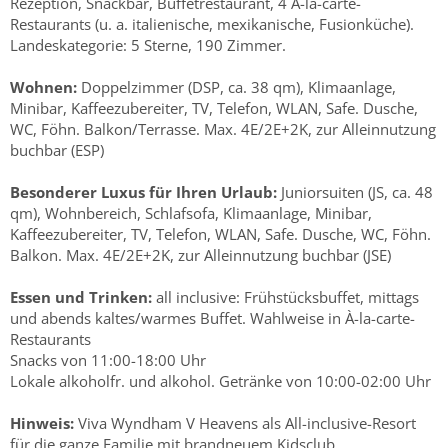
Rezeption, Snackbar, Buffetrestaurant, 4 À-la-carte-
Restaurants (u. a. italienische, mexikanische, Fusionküche).
Landeskategorie: 5 Sterne, 190 Zimmer.
Wohnen:
Doppelzimmer (DSP, ca. 38 qm), Klimaanlage,
Minibar, Kaffeezubereiter, TV, Telefon, WLAN, Safe. Dusche,
WC, Föhn. Balkon/Terrasse. Max. 4E/2E+2K, zur Alleinnutzung
buchbar (ESP)
Besonderer Luxus für Ihren Urlaub:
Juniorsuiten (JS, ca. 48
qm), Wohnbereich, Schlafsofa, Klimaanlage, Minibar,
Kaffeezubereiter, TV, Telefon, WLAN, Safe. Dusche, WC, Föhn.
Balkon. Max. 4E/2E+2K, zur Alleinnutzung buchbar (JSE)
Essen und Trinken:
all inclusive: Frühstücksbuffet, mittags
und abends kaltes/warmes Buffet. Wahlweise in À-la-carte-
Restaurants
Snacks von 11:00-18:00 Uhr
Lokale alkoholfr. und alkohol. Getränke von 10:00-02:00 Uhr
Hinweis:
Viva Wyndham V Heavens als All-inclusive-Resort
für die ganze Familie mit brandneuem Kidsclub,