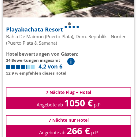
Playabachata Resort
Bahia De Maimon (Puerto Plata), Dom. Republik - Norden
(Puerto Plata & Samana)
Hotelbewertungen von Gästen:
34 Bewertungen insgesamt
4,2 von 6
52.9 % empfehlen dieses Hotel
7 Nächte Flug + Hotel
1050 €
Angebote ab
p.P
7 Nächte nur Hotel
266 €
Angebote ab
p.P