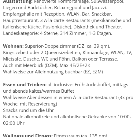
Ausstattung:
Renovierte Komfortanlage, Süßwasserpool,
Liegen und Badetücher, Relaxingpool und Jacuzzi.
Empfangshalle mit Rezeption, WLAN, Bar, Snackbar,
Hauptrestaurant, 3 À-la-carte-Restaurants (mexikanische und
italienische Küche, Fusionküche). Diskothek und Theater.
Landeskategorie: 4 Sterne, 314 Zimmer, 1-3 Etagen.
Wohnen:
Superior-Doppelzimmer (DZ, ca. 39 qm),
Kingsizebett oder 2 Queensizebetten, Klimaanlage, WLAN, TV,
Mietsafe. Dusche, WC und Föhn. Balkon oder Terrasse.
Auch mit Meerblick (DZM). Max 4E/2E+2K
Wahlweise zur Alleinnutzung buchbar (EZ, EZM)
Essen und Trinken:
all inclusive: Frühstücksbuffet, mittags
und abends kaltes/warmes Buffet
Wahlweise Abendessen in einem À-la-carte-Restaurant (3x pro
Woche; mit Reservierung)
Snacks rund um die Uhr
Nationale alkoholfreie und alkoholische Getränke von 10:00-
02:00 Uhr
Wellness und Fitness:
Fitnessraum (ca. 135 qm)