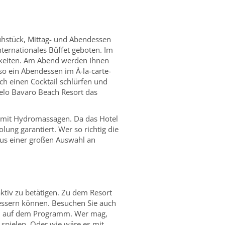
ühstück, Mittag- und Abendessen
nternationales Büffet geboten. Im
chkeiten. Am Abend werden Ihnen
nso ein Abendessen im À-la-carte-
h einen Cocktail schlürfen und
celo Bavaro Beach Resort das
l mit Hydromassagen. Da das Hotel
ung garantiert. Wer so richtig die
aus einer großen Auswahl an
aktiv zu betätigen. Zu dem Resort
essern können. Besuchen Sie auch
all auf dem Programm. Wer mag,
 spielen. Oder wie wäre es mit