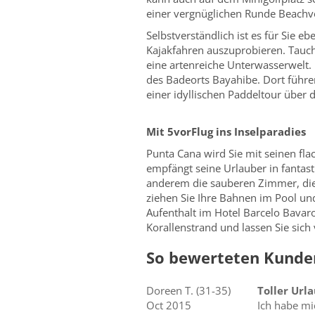
einer vergnüglichen Runde Beachvo
Selbstverständlich ist es für Sie 
Kajakfahren auszuprobieren. Tauch
eine artenreiche Unterwasserwelt. 
des Badeorts Bayahibe. Dort führ
einer idyllischen Paddeltour über
Mit 5vorFlug ins Inselparadies
Punta Cana wird Sie mit seinen fl
empfängt seine Urlauber in fantast
anderem die sauberen Zimmer, die 
ziehen Sie Ihre Bahnen im Pool und
Aufenthalt im Hotel Barcelo Bavaro
Korallenstrand und lassen Sie sic
So bewerteten Kunden
Doreen
T.
(31-35)
Toller Url
Oct 2015
Ich habe mi