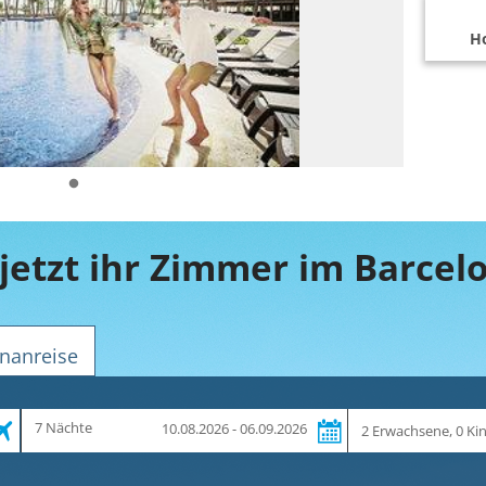
Ho
nanreise
Zeitraum
Reiseteilnehmer
7 Nächte
10.08.2026 - 06.09.2026
und
Dauer