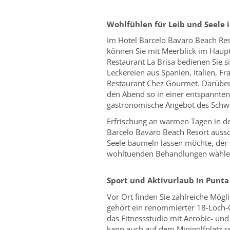
Wohlfühlen für Leib und Seele 
Im Hotel Barcelo Bavaro Beach Res
können Sie mit Meerblick im Hauptr
Restaurant La Brisa bedienen Sie s
Leckereien aus Spanien, Italien, Fr
Restaurant Chez Gourmet. Darüber 
den Abend so in einer entspannten
gastronomische Angebot des Schwe
Erfrischung an warmen Tagen in de
Barcelo Bavaro Beach Resort aussch
Seele baumeln lassen möchte, der 
wohltuenden Behandlungen wählen,
Sport und Aktivurlaub in Punta
Vor Ort finden Sie zahlreiche Mögl
gehört ein renommierter 18-Loch-G
das Fitnessstudio mit Aerobic- u
kann auch auf dem Minigolfplatz s