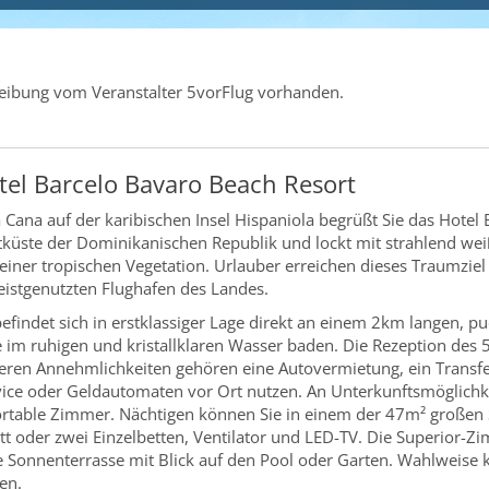
hreibung vom Veranstalter 5vorFlug vorhanden.
el Barcelo Bavaro Beach Resort
Cana auf der karibischen Insel Hispaniola begrüßt Sie das Hotel 
tküste der Dominikanischen Republik und lockt mit strahlend w
einer tropischen Vegetation. Urlauber erreichen dieses Traumziel
istgenutzten Flughafen des Landes.
efindet sich in erstklassiger Lage direkt an einem 2km langen,
 im ruhigen und kristallklaren Wasser baden. Die Rezeption des 5
iteren Annehmlichkeiten gehören eine Autovermietung, ein Transfe
ice oder Geldautomaten vor Ort nutzen. An Unterkunftsmöglichke
table Zimmer. Nächtigen können Sie in einem der 47m² großen 
tt oder zwei Einzelbetten, Ventilator und LED-TV. Die Superior-Z
 Sonnenterrasse mit Blick auf den Pool oder Garten. Wahlweise 
en.