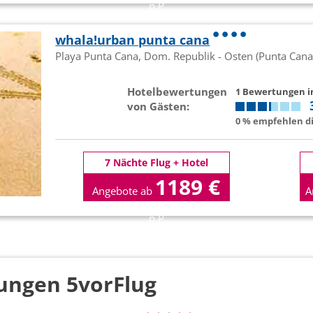
p.P
whala!urban punta cana
Playa Punta Cana, Dom. Republik - Osten (Punta Cana
Hotelbewertungen
1 Bewertungen 
von Gästen:
0 % empfehlen di
7 Nächte Flug + Hotel
1189 €
Angebote ab
A
p.P
ungen 5vorFlug