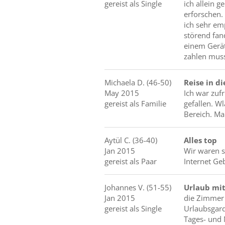
gereist als Single
ich allein g
erforschen.
ich sehr em
störend fan
einem Gerät
zahlen muss
Michaela
D.
(46-50)
Reise in di
May 2015
Ich war zuf
gereist als Familie
gefallen. W
Bereich. Ma
Aytül
C.
(36-40)
Alles top
Jan 2015
Wir waren s
gereist als Paar
Internet Geb
Johannes
V.
(51-55)
Urlaub mit
Jan 2015
die Zimmer s
gereist als Single
Urlaubsgard
Tages- und 