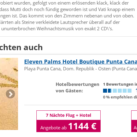
obiert wurden, gefolgt von einem erlösenden klack, klack der
 dass Mutti doch noch fündig geworden ist und Vati knapp einem
gangen ist. Das kommt von den Zimmern nebenan und von oben.
ärrten als Steine verkleidete Lautsprecher überall auf der
 ununterbrochen Weihnachtsmusik von exakt 2 CD\'s.
chten auch
Eleven Palms Hotel Boutique Punta Can
Playa Punta Cana, Dom. Republik - Osten (Punta Cana
Hotelbewertungen
1 Bewertungen 
von Gästen:
0 % empfehlen di
7 Nächte Flug + Hotel
1144 €
Angebote ab
A