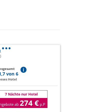
a
)
insgesamt
1,7 von 6
eses Hotel
7 Nächte nur Hotel
274 €
ngebote ab
p.P