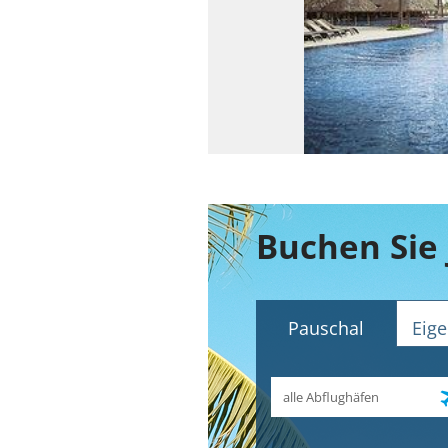
Pauschal
Eige
Abflughafen