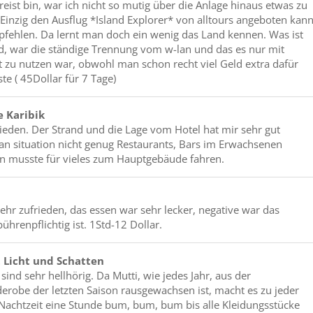
ereist bin, war ich nicht so mutig über die Anlage hinaus etwas zu
 Einzig den Ausflug *Island Explorer* von alltours angeboten kan
pfehlen. Da lernt man doch ein wenig das Land kennen. Was ist
d, war die ständige Trennung vom w-lan und das es nur mit
 zu nutzen war, obwohl man schon recht viel Geld extra dafür
te ( 45Dollar für 7 Tage)
e Karibik
rieden. Der Strand und die Lage vom Hotel hat mir sehr gut
lan situation nicht genug Restaurants, Bars im Erwachsenen
n musste für vieles zum Hauptgebäude fahren.
ehr zufrieden, das essen war sehr lecker, negative war das
ührenpflichtig ist. 1Std-12 Dollar.
 Licht und Schatten
ind sehr hellhörig. Da Mutti, wie jedes Jahr, aus der
erobe der letzten Saison rausgewachsen ist, macht es zu jeder
Nachtzeit eine Stunde bum, bum, bum bis alle Kleidungsstücke