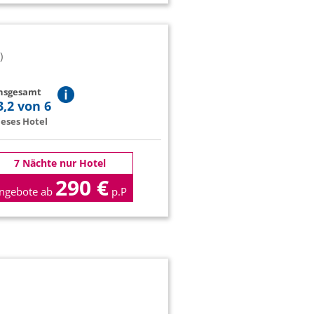
)
insgesamt
3,2 von 6
eses Hotel
7 Nächte nur Hotel
290 €
ngebote ab
p.P