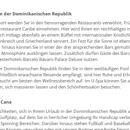
in der Dominikanischen Republik
ort werden Sie in den hervorragenden Restaurants verwöhnt. Fr
estaurant Caribe einnehmen. Hier wird Ihnen ein reichhaltiges i
ich mittags ebenfalls an einem Büffet mit internationalen Köstli
ankreich und Griechenland serviert. Ein Fest für die Sinne ist ebe
hinaus können Sie in einer der drei ansprechenden Bars gemütlic
 Atmosphäre ausklingen lassen. Zusätzlich dürfen Gäste des Bar
sterhotels Barceló Bávaro Palace Deluxe nutzen.
r Dominikanischen Republik finden Sie in dem weitläufigen Poo
ließlich erwachsene Reisende empfängt, sind hier Ruhe und Erhol
sucht am besten den Wellnessbereich auf. Im U-Spa können Sie 
 sich massieren lassen und den Schönheitssalon besuchen.
 Cana
ichkeiten, sich in Ihrem Urlaub in der Dominikanischen Republik 
olfplatz, auf dem Sie in herrlicher Umgebung Ihr Handicap verb
nd Spinning-Bereichen. Darüber hinaus stehen Fußball und Baseb
ein Können versuchen oder mit seinem Partner eine Partie Tennis