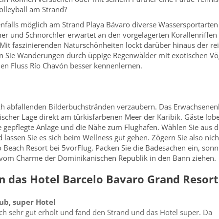
lleyball am Strand?
ebenfalls möglich am Strand Playa Bávaro diverse Wassersportarten
er und Schnorchler erwartet an den vorgelagerten Korallenriffe
Mit faszinierenden Naturschönheiten lockt darüber hinaus der rei
en Sie Wanderungen durch üppige Regenwälder mit exotischen Vög
 den Fluss Río Chavón besser kennenlernen.
ach abfallenden Bilderbuchstränden verzaubern. Das Erwachsenen
ischer Lage direkt am türkisfarbenen Meer der Karibik. Gäste lo
gepflegte Anlage und die Nähe zum Flughafen. Wählen Sie aus dem
 lassen Sie es sich beim Wellness gut gehen. Zögern Sie also nic
 Beach Resort bei 5vorFlug. Packen Sie die Badesachen ein, sonn
h vom Charme der Dominikanischen Republik in den Bann ziehen.
 das Hotel Barcelo Bavaro Grand Resort
aub, super Hotel
ch sehr gut erholt und fand den Strand und das Hotel super. Da