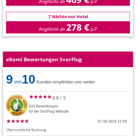
Angebote ab
p.P
7 Nächte nur Hotel
278 €
Angebote ab
p.P
eKomi Bewertungen 5vorFlug
9
10
von
Kunden empfehlen uns weiter
4.8
/
5
824
Bewertungen
für die
5vorFlug
Website
07.08.2026 15:59
Übersichtliche Buchung