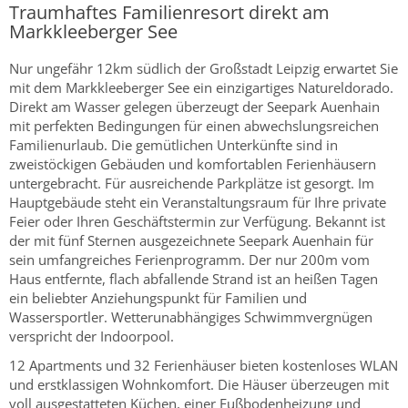
Traumhaftes Familienresort direkt am
Markkleeberger See
Nur ungefähr 12km südlich der Großstadt Leipzig erwartet Sie
mit dem Markkleeberger See ein einzigartiges Natureldorado.
Direkt am Wasser gelegen überzeugt der Seepark Auenhain
mit perfekten Bedingungen für einen abwechslungsreichen
Familienurlaub. Die gemütlichen Unterkünfte sind in
zweistöckigen Gebäuden und komfortablen Ferienhäusern
untergebracht. Für ausreichende Parkplätze ist gesorgt. Im
Hauptgebäude steht ein Veranstaltungsraum für Ihre private
Feier oder Ihren Geschäftstermin zur Verfügung. Bekannt ist
der mit fünf Sternen ausgezeichnete Seepark Auenhain für
sein umfangreiches Ferienprogramm. Der nur 200m vom
Haus entfernte, flach abfallende Strand ist an heißen Tagen
ein beliebter Anziehungspunkt für Familien und
Wassersportler. Wetterunabhängiges Schwimmvergnügen
verspricht der Indoorpool.
12 Apartments und 32 Ferienhäuser bieten kostenloses WLAN
und erstklassigen Wohnkomfort. Die Häuser überzeugen mit
voll ausgestatteten Küchen, einer Fußbodenheizung und