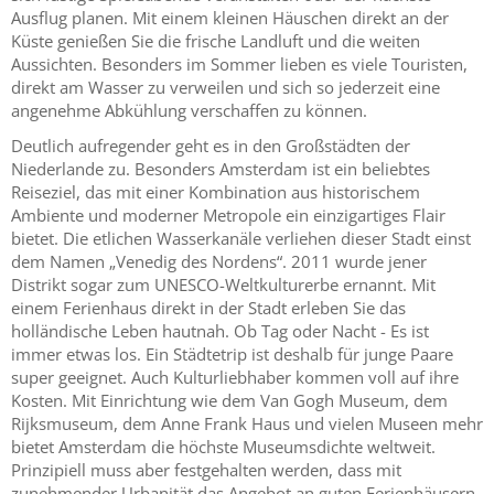
Ausflug planen. Mit einem kleinen Häuschen direkt an der
Küste genießen Sie die frische Landluft und die weiten
Aussichten. Besonders im Sommer lieben es viele Touristen,
direkt am Wasser zu verweilen und sich so jederzeit eine
angenehme Abkühlung verschaffen zu können.
Deutlich aufregender geht es in den Großstädten der
Niederlande zu. Besonders Amsterdam ist ein beliebtes
Reiseziel, das mit einer Kombination aus historischem
Ambiente und moderner Metropole ein einzigartiges Flair
bietet. Die etlichen Wasserkanäle verliehen dieser Stadt einst
dem Namen „Venedig des Nordens“. 2011 wurde jener
Distrikt sogar zum UNESCO-Weltkulturerbe ernannt. Mit
einem Ferienhaus direkt in der Stadt erleben Sie das
holländische Leben hautnah. Ob Tag oder Nacht - Es ist
immer etwas los. Ein Städtetrip ist deshalb für junge Paare
super geeignet. Auch Kulturliebhaber kommen voll auf ihre
Kosten. Mit Einrichtung wie dem Van Gogh Museum, dem
Rijksmuseum, dem Anne Frank Haus und vielen Museen mehr
bietet Amsterdam die höchste Museumsdichte weltweit.
Prinzipiell muss aber festgehalten werden, dass mit
zunehmender Urbanität das Angebot an guten Ferienhäusern