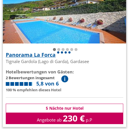
Panorama La Forca
Tignale Gardola (Lago di Garda), Gardasee
Hotelbewertungen von Gästen:
2 Bewertungen insgesamt
5,8 von 6
100 % empfehlen dieses Hotel
5 Nächte nur Hotel
230 €
Angebote ab
p.P