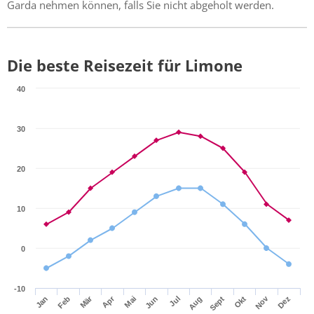
Garda nehmen können, falls Sie nicht abgeholt werden.
Die beste Reisezeit für Limone
40
30
20
10
0
-10
Apr
Mär
Nov
Jan
Jul
Okt
Jun
Sept
Dez
Feb
Mai
Aug