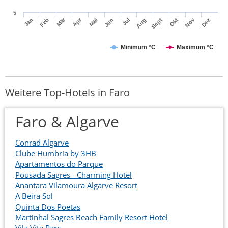
5
Mär
Apr
Nov
Jan
Feb
Mai
Jun
Jul
Aug
Sept
Okt
Dez
Minimum °C
Maximum °C
Weitere Top-Hotels in Faro
Faro & Algarve
Conrad Algarve
Clube Humbria by 3HB
Apartamentos do Parque
Pousada Sagres - Charming Hotel
Anantara Vilamoura Algarve Resort
A Beira Sol
Quinta Dos Poetas
Martinhal Sagres Beach Family Resort Hotel