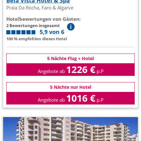
Bela Vista Hotel & Spa
Praia Da Rocha, Faro & Algarve
Hotelbewertungen von Gästen:
2 Bewertungen insgesamt
5,9 von 6
100 % empfehlen dieses Hotel
5 Nächte Flug + Hotel
1226 €
Angebote ab
p.P
5 Nächte nur Hotel
1016 €
Angebote ab
p.P