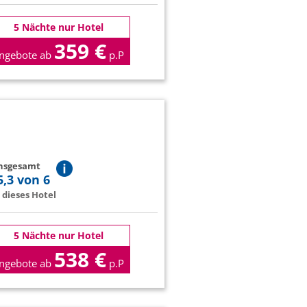
5 Nächte nur Hotel
359 €
ngebote ab
p.P
insgesamt
5,3 von 6
dieses Hotel
5 Nächte nur Hotel
538 €
ngebote ab
p.P