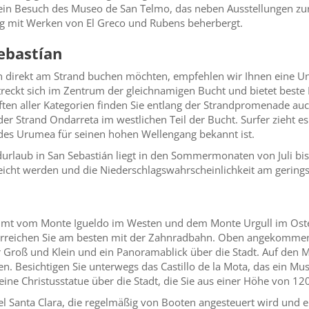
h ein Besuch des Museo de San Telmo, das neben Ausstellungen zu
 mit Werken von El Greco und Rubens beherbergt.
ebastían
án direkt am Strand buchen möchten, empfehlen wir Ihnen eine Unt
streckt sich im Zentrum der gleichnamigen Bucht und bietet be
n aller Kategorien finden Sie entlang der Strandpromenade auc
t der Strand Ondarreta im westlichen Teil der Bucht. Surfer zieht 
 des Urumea für seinen hohen Wellengang bekannt ist.
andurlaub in San Sebastián liegt in den Sommermonaten von Juli b
icht werden und die Niederschlagswahrscheinlichkeit am geringst
hmt vom Monte Igueldo im Westen und dem Monte Urgull im Osten
erreichen Sie am besten mit der Zahnradbahn. Oben angekommen,
r Groß und Klein und ein Panoramablick über die Stadt. Auf den 
 Besichtigen Sie unterwegs das Castillo de la Mota, das ein Mu
eine Christusstatue über die Stadt, die Sie aus einer Höhe von 1
nsel Santa Clara, die regelmäßig von Booten angesteuert wird und ei