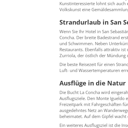
Kunstinteressierte lohnt sich auc
Volkskunst eine Gemäldesammlung
Strandurlaub in San S
Wenn Sie Ihr Hotel in San Sebasti
Concha. Der breite Badestrand er
und Schwimmen. Neben Unterkünfte
Restaurants. Ebenfalls attraktiv is
Zurriola, der östlich der Mündung
Die beste Reisezeit für einen Str
Luft- und Wassertemperaturen erre
Ausflüge in die Natur
Die Bucht La Concha wird eingera
Ausflugsziele. Den Monte Igueldo 
Freizeitpark mit Fahrgeschäften fü
ausgedehntes Netz an Wanderwegen.
beheimatet. Auf dem Gipfel wacht 
Ein weiteres Ausflugsziel ist die I