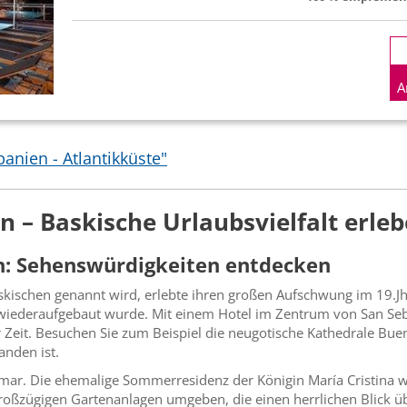
A
anien - Atlantikküste"
n – Baskische Urlaubsvielfalt erle
án: Sehenswürdigkeiten entdecken
skischen genannt wird, erlebte ihren großen Aufschwung im 19.Jh.
wiederaufgebaut wurde. Mit einem Hotel im Zentrum von San Seb
r Zeit. Besuchen Sie zum Beispiel die neugotische Kathedrale Bue
anden ist.
amar. Die ehemalige Sommerresidenz der Königin María Cristina w
roßzügigen Gartenanlagen umgeben, die einen herrlichen Blick üb