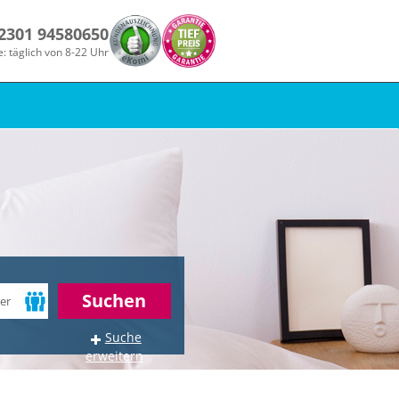
 2301 94580650
e: täglich von 8-22 Uhr
Suchen
Suche
erweitern