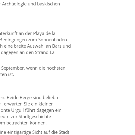
r Archäologie und baskischen
erkunft an der Playa de la
ste Bedingungen zum Sonnenbaden
h eine breite Auswahl an Bars und
es dagegen an den Strand La
is September, wenn die höchsten
en ist.
. Beide Berge sind beliebte
 erwarten Sie ein kleiner
Monte Urgull führt dagegen ein
seum zur Stadtgeschichte
20m betrachten können.
ne einzigartige Sicht auf die Stadt