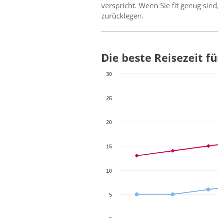
verspricht. Wenn Sie fit genug si
zurücklegen.
Die beste Reisezeit f
30
25
20
15
10
5