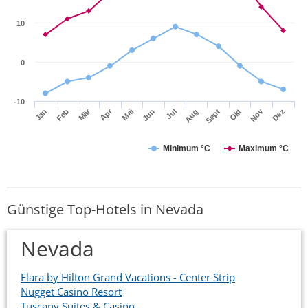
10
0
-10
Apr
Mär
Nov
Jan
Jul
Okt
Jun
Sept
Dez
Feb
Mai
Aug
Minimum °C
Maximum °C
Günstige Top-Hotels in Nevada
Nevada
Elara by Hilton Grand Vacations - Center Strip
Nugget Casino Resort
Tuscany Suites & Casino