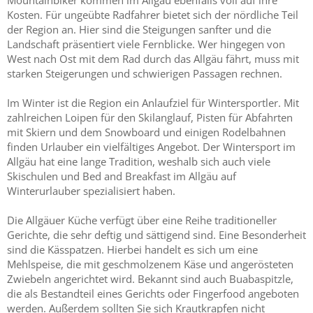
Mountainbiker kommen im Allgäu ebenfalls voll auf ihre
Kosten. Für ungeübte Radfahrer bietet sich der nördliche Teil
der Region an. Hier sind die Steigungen sanfter und die
Landschaft präsentiert viele Fernblicke. Wer hingegen von
West nach Ost mit dem Rad durch das Allgäu fährt, muss mit
starken Steigerungen und schwierigen Passagen rechnen.
Im Winter ist die Region ein Anlaufziel für Wintersportler. Mit
zahlreichen Loipen für den Skilanglauf, Pisten für Abfahrten
mit Skiern und dem Snowboard und einigen Rodelbahnen
finden Urlauber ein vielfältiges Angebot. Der Wintersport im
Allgäu hat eine lange Tradition, weshalb sich auch viele
Skischulen und Bed and Breakfast im Allgäu auf
Winterurlauber spezialisiert haben.
Die Allgäuer Küche verfügt über eine Reihe traditioneller
Gerichte, die sehr deftig und sättigend sind. Eine Besonderheit
sind die Kässpatzen. Hierbei handelt es sich um eine
Mehlspeise, die mit geschmolzenem Käse und angerösteten
Zwiebeln angerichtet wird. Bekannt sind auch Buabaspitzle,
die als Bestandteil eines Gerichts oder Fingerfood angeboten
werden. Außerdem sollten Sie sich Krautkrapfen nicht