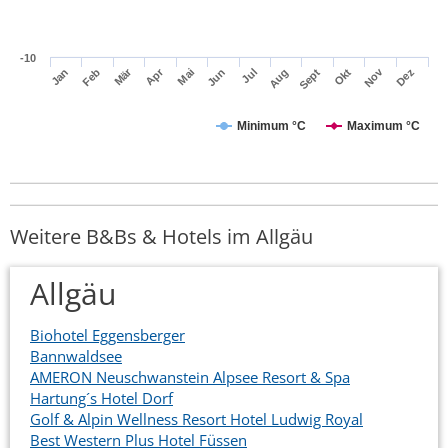
-10
Apr
Mär
Nov
Jan
Jul
Okt
Jun
Sept
Dez
Feb
Mai
Aug
Minimum °C
Maximum °C
Weitere B&Bs & Hotels im Allgäu
Allgäu
Biohotel Eggensberger
Bannwaldsee
AMERON Neuschwanstein Alpsee Resort & Spa
Hartung´s Hotel Dorf
Golf & Alpin Wellness Resort Hotel Ludwig Royal
Best Western Plus Hotel Füssen