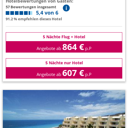
Hotelbewertungen von Gästen:
57 Bewertungen insgesamt
5,4 von 6
91.2 % empfehlen dieses Hotel
5 Nächte Flug + Hotel
864 €
Angebote ab
p.P
5 Nächte nur Hotel
607 €
Angebote ab
p.P