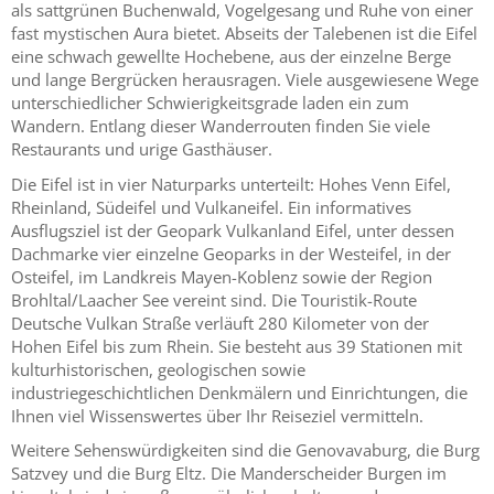
als sattgrünen Buchenwald, Vogelgesang und Ruhe von einer
fast mystischen Aura bietet. Abseits der Talebenen ist die Eifel
eine schwach gewellte Hochebene, aus der einzelne Berge
und lange Bergrücken herausragen. Viele ausgewiesene Wege
unterschiedlicher Schwierigkeitsgrade laden ein zum
Wandern. Entlang dieser Wanderrouten finden Sie viele
Restaurants und urige Gasthäuser.
Die Eifel ist in vier Naturparks unterteilt: Hohes Venn Eifel,
Rheinland, Südeifel und Vulkaneifel. Ein informatives
Ausflugsziel ist der Geopark Vulkanland Eifel, unter dessen
Dachmarke vier einzelne Geoparks in der Westeifel, in der
Osteifel, im Landkreis Mayen-Koblenz sowie der Region
Brohltal/Laacher See vereint sind. Die Touristik-Route
Deutsche Vulkan Straße verläuft 280 Kilometer von der
Hohen Eifel bis zum Rhein. Sie besteht aus 39 Stationen mit
kulturhistorischen, geologischen sowie
industriegeschichtlichen Denkmälern und Einrichtungen, die
Ihnen viel Wissenswertes über Ihr Reiseziel vermitteln.
Weitere Sehenswürdigkeiten sind die Genovavaburg, die Burg
Satzvey und die Burg Eltz. Die Manderscheider Burgen im