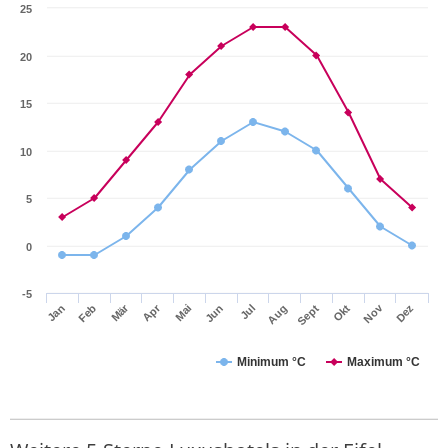
25
20
15
10
5
0
-5
Mär
Apr
Nov
Jan
Feb
Mai
Jun
Jul
Aug
Sept
Okt
Dez
Minimum °C
Maximum °C