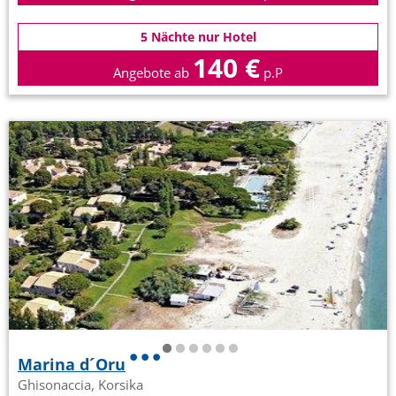
5 Nächte nur Hotel
140 €
Angebote ab
p.P
Marina d´Oru
Ghisonaccia, Korsika