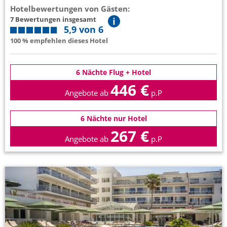
Hotelbewertungen von Gästen:
7 Bewertungen insgesamt
5,9 von 6
100 % empfehlen dieses Hotel
6 Nächte Flug + Hotel
446 €
Angebote ab
p.P
6 Nächte nur Hotel
267 €
Angebote ab
p.P