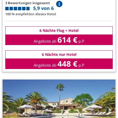
3 Bewertungen insgesamt
5,9 von 6
100 % empfehlen dieses Hotel
6 Nächte Flug + Hotel
614 €
Angebote ab
p.P
6 Nächte nur Hotel
448 €
Angebote ab
p.P