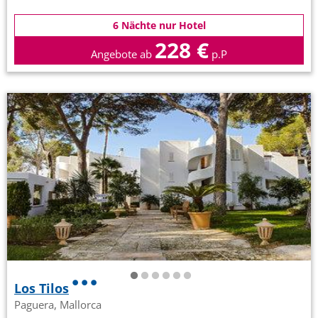
6 Nächte nur Hotel
228 €
Angebote ab
p.P
Los Tilos
Paguera, Mallorca