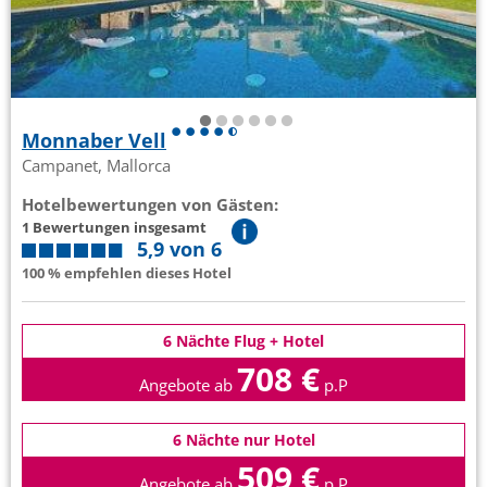
Monnaber Vell
Campanet, Mallorca
Hotelbewertungen von Gästen:
1 Bewertungen insgesamt
5,9 von 6
100 % empfehlen dieses Hotel
6 Nächte Flug + Hotel
708 €
Angebote ab
p.P
6 Nächte nur Hotel
509 €
Angebote ab
p.P