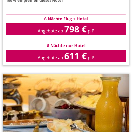
100 % empfehlen dieses Hotel
6 Nächte Flug + Hotel
798 €
Angebote ab
p.P
6 Nächte nur Hotel
611 €
Angebote ab
p.P