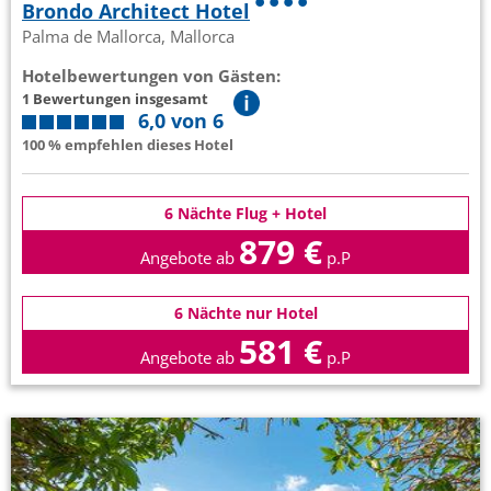
Brondo Architect Hotel
Palma de Mallorca, Mallorca
Hotelbewertungen von Gästen:
1 Bewertungen insgesamt
6,0 von 6
100 % empfehlen dieses Hotel
6 Nächte Flug + Hotel
879 €
Angebote ab
p.P
6 Nächte nur Hotel
581 €
Angebote ab
p.P