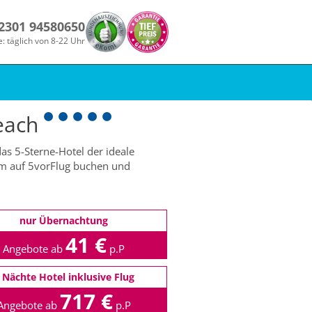
 2301 94580650
e: täglich von 8-22 Uhr
each
das 5-Sterne-Hotel der ideale
uem auf 5vorFlug buchen und
nur Übernachtung
41 €
Angebote ab
p.P
 Nächte Hotel inklusive Flug
717 €
Angebote ab
p.P