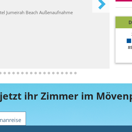
D
8
nanreise