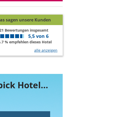
as sagen unsere Kunden
21
Bewertungen insgesamt
5,5
von
6
5.7 % empfehlen dieses Hotel
alle anzeigen
Buchen Sie jetzt ihr Zimmer im Mövenpick Hotel Jumeirah Beach