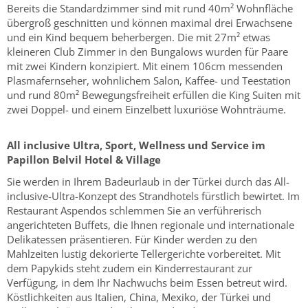
Bereits die Standardzimmer sind mit rund 40m² Wohnfläche
übergroß geschnitten und können maximal drei Erwachsene
und ein Kind bequem beherbergen. Die mit 27m² etwas
kleineren Club Zimmer in den Bungalows wurden für Paare
mit zwei Kindern konzipiert. Mit einem 106cm messenden
Plasmafernseher, wohnlichem Salon, Kaffee- und Teestation
und rund 80m² Bewegungsfreiheit erfüllen die King Suiten mit
zwei Doppel- und einem Einzelbett luxuriöse Wohnträume.
All inclusive Ultra, Sport, Wellness und Service im
Papillon Belvil Hotel & Village
Sie werden in Ihrem Badeurlaub in der Türkei durch das All-
inclusive-Ultra-Konzept des Strandhotels fürstlich bewirtet. Im
Restaurant Aspendos schlemmen Sie an verführerisch
angerichteten Buffets, die Ihnen regionale und internationale
Delikatessen präsentieren. Für Kinder werden zu den
Mahlzeiten lustig dekorierte Tellergerichte vorbereitet. Mit
dem Papykids steht zudem ein Kinderrestaurant zur
Verfügung, in dem Ihr Nachwuchs beim Essen betreut wird.
Köstlichkeiten aus Italien, China, Mexiko, der Türkei und