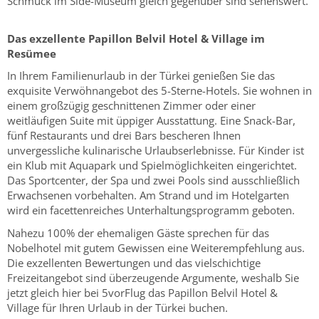
Schmuck im Side-Museum gleich gegenüber sind sehenswert.
Das exzellente Papillon Belvil Hotel & Village im
Resümee
In Ihrem Familienurlaub in der Türkei genießen Sie das
exquisite Verwöhnangebot des 5-Sterne-Hotels. Sie wohnen in
einem großzügig geschnittenen Zimmer oder einer
weitläufigen Suite mit üppiger Ausstattung. Eine Snack-Bar,
fünf Restaurants und drei Bars bescheren Ihnen
unvergessliche kulinarische Urlaubserlebnisse. Für Kinder ist
ein Klub mit Aquapark und Spielmöglichkeiten eingerichtet.
Das Sportcenter, der Spa und zwei Pools sind ausschließlich
Erwachsenen vorbehalten. Am Strand und im Hotelgarten
wird ein facettenreiches Unterhaltungsprogramm geboten.
Nahezu 100% der ehemaligen Gäste sprechen für das
Nobelhotel mit gutem Gewissen eine Weiterempfehlung aus.
Die exzellenten Bewertungen und das vielschichtige
Freizeitangebot sind überzeugende Argumente, weshalb Sie
jetzt gleich hier bei 5vorFlug das Papillon Belvil Hotel &
Village für Ihren Urlaub in der Türkei buchen.