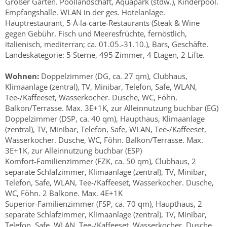
Großer Garten. Poollandschaft, Aquapark (stdw.), Kinderpool.
Empfangshalle. WLAN in der ges. Hotelanlage.
Hauptrestaurant, 5 À-la-carte-Restaurants (Steak & Wine
gegen Gebühr, Fisch und Meeresfrüchte, fernöstlich,
italienisch, mediterran; ca. 01.05.-31.10.), Bars, Geschäfte.
Landeskategorie: 5 Sterne, 495 Zimmer, 4 Etagen, 2 Lifte.
Wohnen:
Doppelzimmer (DG, ca. 27 qm), Clubhaus,
Klimaanlage (zentral), TV, Minibar, Telefon, Safe, WLAN,
Tee-/Kaffeeset, Wasserkocher. Dusche, WC, Föhn.
Balkon/Terrasse. Max. 3E+1K, zur Alleinnutzung buchbar (EG)
Doppelzimmer (DSP, ca. 40 qm), Haupthaus, Klimaanlage
(zentral), TV, Minibar, Telefon, Safe, WLAN, Tee-/Kaffeeset,
Wasserkocher. Dusche, WC, Föhn. Balkon/Terrasse. Max.
3E+1K, zur Alleinnutzung buchbar (ESP)
Komfort-Familienzimmer (FZK, ca. 50 qm), Clubhaus, 2
separate Schlafzimmer, Klimaanlage (zentral), TV, Minibar,
Telefon, Safe, WLAN, Tee-/Kaffeeset, Wasserkocher. Dusche,
WC, Föhn. 2 Balkone. Max. 4E+1K
Superior-Familienzimmer (FSP, ca. 70 qm), Haupthaus, 2
separate Schlafzimmer, Klimaanlage (zentral), TV, Minibar,
Telefon, Safe, WLAN, Tee-/Kaffeeset, Wasserkocher. Dusche,