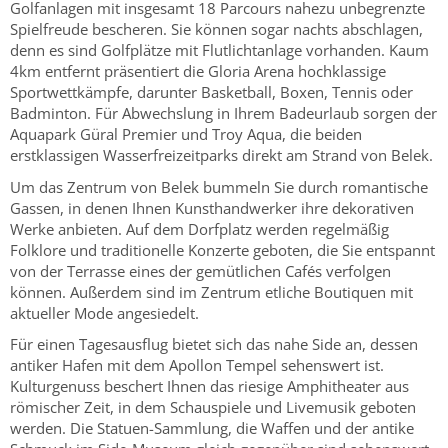
Golfanlagen mit insgesamt 18 Parcours nahezu unbegrenzte
Spielfreude bescheren. Sie können sogar nachts abschlagen,
denn es sind Golfplätze mit Flutlichtanlage vorhanden. Kaum
4km entfernt präsentiert die Gloria Arena hochklassige
Sportwettkämpfe, darunter Basketball, Boxen, Tennis oder
Badminton. Für Abwechslung in Ihrem Badeurlaub sorgen der
Aquapark Güral Premier und Troy Aqua, die beiden
erstklassigen Wasserfreizeitparks direkt am Strand von Belek.
Um das Zentrum von Belek bummeln Sie durch romantische
Gassen, in denen Ihnen Kunsthandwerker ihre dekorativen
Werke anbieten. Auf dem Dorfplatz werden regelmäßig
Folklore und traditionelle Konzerte geboten, die Sie entspannt
von der Terrasse eines der gemütlichen Cafés verfolgen
können. Außerdem sind im Zentrum etliche Boutiquen mit
aktueller Mode angesiedelt.
Für einen Tagesausflug bietet sich das nahe Side an, dessen
antiker Hafen mit dem Apollon Tempel sehenswert ist.
Kulturgenuss beschert Ihnen das riesige Amphitheater aus
römischer Zeit, in dem Schauspiele und Livemusik geboten
werden. Die Statuen-Sammlung, die Waffen und der antike