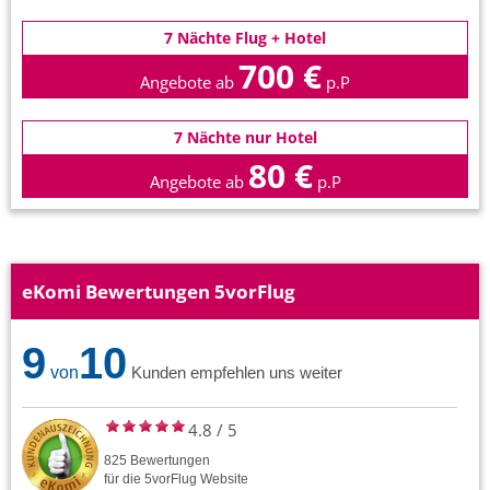
7 Nächte Flug + Hotel
700 €
Angebote ab
p.P
7 Nächte nur Hotel
80 €
Angebote ab
p.P
eKomi Bewertungen 5vorFlug
9
10
von
Kunden empfehlen uns weiter
4.8
/
5
825
Bewertungen
für die
5vorFlug
Website