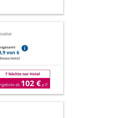
essebar
insgesamt
3,9 von 6
ieses Hotel
7 Nächte nur Hotel
102 €
ngebote ab
p.P