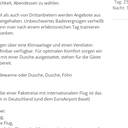
Tag: 2
ichkeit, Abendessen zu wählen.
Nacht: 
 als auch von Drittanbietern werden Angebote aus
reitgehalten. Unbeschwertes Badevergnügen verheißt
kann man nach einem erlebnisreichen Tag trainieren
tanken.
en über eine Klimaanlage und einen Ventilator.
inibar verfügbar. Für optimalen Komfort sorgen ein
it einer Dusche ausgestattet, stehen für die Gäste
ereit.
adewanne oder Dusche, Dusche, Föhn
ei einer Paketreise mit internationalem Flug ist das
en in Deutschland (und dem EuroAirport Basel)
ei:
g,
e Flug,