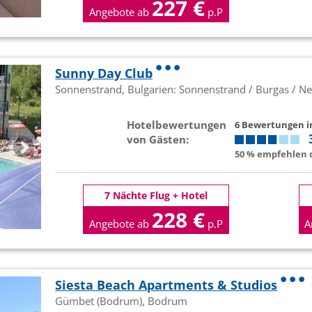
227 €
Angebote ab
p.P
Sunny Day Club
Sonnenstrand, Bulgarien: Sonnenstrand / Burgas / N
Hotelbewertungen
6 Bewertungen 
von Gästen:
50 % empfehlen d
7 Nächte Flug + Hotel
228 €
Angebote ab
p.P
A
Siesta Beach Apartments & Studios
Gümbet (Bodrum), Bodrum