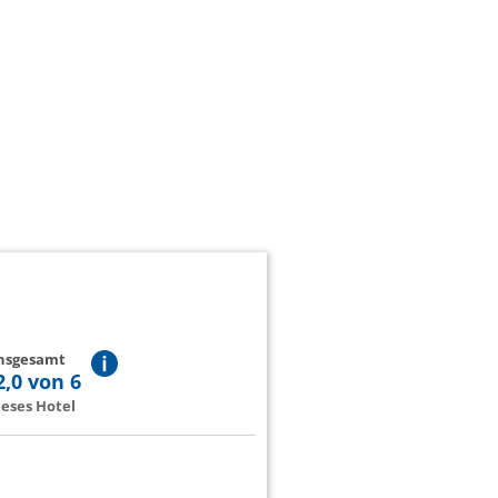
insgesamt
2,0 von 6
eses Hotel