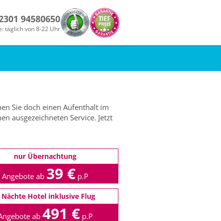
 2301 94580650
e: täglich von 8-22 Uhr
en Sie doch einen Aufenthalt im
en ausgezeichneten Service. Jetzt
nur Übernachtung
39 €
Angebote ab
p.P
 Nächte Hotel inklusive Flug
491 €
Angebote ab
p.P