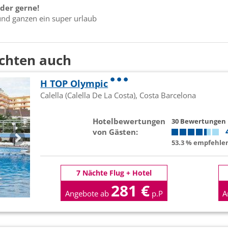
der gerne!
nd ganzen ein super urlaub
chten auch
H TOP Olympic
Calella (Calella De La Costa), Costa Barcelona
Hotelbewertungen
30 Bewertungen
von Gästen:
53.3 % empfehlen
7 Nächte Flug + Hotel
281 €
Angebote ab
p.P
A