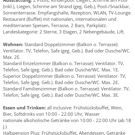
Ausstattung:
2 Pools, Kinderpool. Liegen, Schirme am Pool
(inkl.), Liegen, Schirme am Strand (geg. Geb.), Pool-/Snackbar,
Sonnenterrasse. Empfangshalle, Rezeption, WLAN, TV-Lounge.
Restaurant (Buffet) mit nationalen, internationalen und
mediterranen Speisen, Terrasse, 2 Bars, Parkplatz.
Landeskategorie: 2 Sterne, 3 Etagen, 2 Nebengebäude, Lift.
Wohnen:
Standard Doppelzimmer (Balkon o. Terrasse):
Ventilator. TV, Telefon, Safe (geg. Geb.). Bad oder Dusche/WC.
Max. 2E.
Standard Einzelzimmer (Balkon o. Terrasse): Ventilator. TV,
Telefon, Safe (geg. Geb.). Bad oder Dusche/WC. Max. 1E.
Superior Doppelzimmer (Balkon o. Terrasse): Ventilator. TV,
Telefon, Safe (geg. Geb.). Bad oder Dusche/WC. Max. 2E.
Standard Familienzimmer (Balkon o. Terrasse): Ventilator. TV,
Telefon, Safe (geg. Geb.). Bad oder Dusche/WC. Max. 3E.
Essen und Trinken:
all inclusive: Frühstücksbuffet, Wein,
Bier, Softdrinks von 10:00 - 22:00 Uhr, Wasser
nationale alkoholische Getränke von 10:00 - 22:00 Uhr (ab 18
J.)
Halbpension Plus: Frühstücksbuffet, Abendessen, Getränke