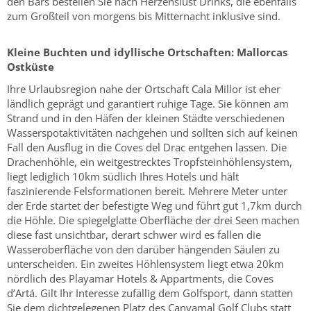
den Bars bestellen Sie nach Herzenslust Drinks, die ebenfalls
zum Großteil von morgens bis Mitternacht inklusive sind.
Kleine Buchten und idyllische Ortschaften: Mallorcas
Ostküste
Ihre Urlaubsregion nahe der Ortschaft Cala Millor ist eher
ländlich geprägt und garantiert ruhige Tage. Sie können am
Strand und in den Häfen der kleinen Städte verschiedenen
Wasserspotaktivitäten nachgehen und sollten sich auf keinen
Fall den Ausflug in die Coves del Drac entgehen lassen. Die
Drachenhöhle, ein weitgestrecktes Tropfsteinhöhlensystem,
liegt lediglich 10km südlich Ihres Hotels und hält
faszinierende Felsformationen bereit. Mehrere Meter unter
der Erde startet der befestigte Weg und führt gut 1,7km durch
die Höhle. Die spiegelglatte Oberfläche der drei Seen machen
diese fast unsichtbar, derart schwer wird es fallen die
Wasseroberfläche von den darüber hängenden Säulen zu
unterscheiden. Ein zweites Höhlensystem liegt etwa 20km
nördlich des Playamar Hotels & Appartments, die Coves
d’Artá. Gilt Ihr Interesse zufällig dem Golfsport, dann statten
Sie dem dichtgelegenen Platz des Canyamal Golf Clubs statt