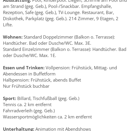
Ausstattung:
Pool, Kinderpool. Liegen, Schirme am Pool und
am Strand (geg. Geb.), Pool-/Snackbar. Empfangshalle,
Rezeption, Safe (geg. Geb.), TV-Lounge. Restaurant, Bar,
Diskothek, Parkplatz (geg. Geb.). 214 Zimmer, 9 Etagen, 2
Lifte.
Wohnen:
Standard Doppelzimmer (Balkon o. Terrasse):
Handtücher. Bad oder Dusche/WC. Max. 3E.
Standard Einzelzimmer (Balkon o. Terrasse): Handtücher. Bad
oder Dusche/WC. Max. 1E.
Essen und Trinken:
Vollpension: Frühstück, Mittag- und
Abendessen in Buffetform
Halbpension: Frühstück, abends Buffet
Nur Frühstück buchbar
Sport:
Billard, Tischfußball (geg. Geb.)
Tennis ca. 2 km entfernt
Fahrradverleih (geg. Geb.)
Wassersportmöglichkeiten ca. 2 km entfernt
Unterhaltung:
Animation mit Abendshows