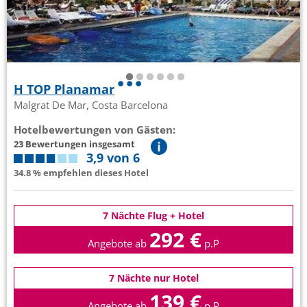
H TOP Planamar
Malgrat De Mar, Costa Barcelona
Hotelbewertungen von Gästen:
23 Bewertungen insgesamt
3,9 von 6
34.8 % empfehlen dieses Hotel
7 Nächte Flug + Hotel
292 €
Angebote ab
p.P
7 Nächte nur Hotel
139 €
Angebote ab
p.P