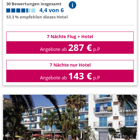
30 Bewertungen insgesamt
4,4 von 6
53.3 % empfehlen dieses Hotel
7 Nächte Flug + Hotel
287 €
Angebote ab
p.P
7 Nächte nur Hotel
143 €
Angebote ab
p.P