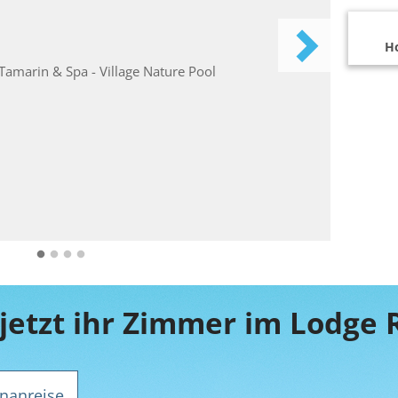
Ho
nanreise