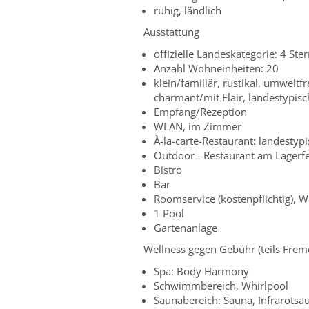
ruhig, ländlich
Ausstattung
offizielle Landeskategorie: 4 Ste
Anzahl Wohneinheiten: 20
klein/familiär, rustikal, umweltf
charmant/mit Flair, landestypisch
Empfang/Rezeption
WLAN, im Zimmer
À-la-carte-Restaurant: landestyp
Outdoor - Restaurant am Lagerf
Bistro
Bar
Roomservice (kostenpflichtig), W
1 Pool
Gartenanlage
Wellness gegen Gebühr (teils Frem
Spa: Body Harmony
Schwimmbereich, Whirlpool
Saunabereich: Sauna, Infrarots