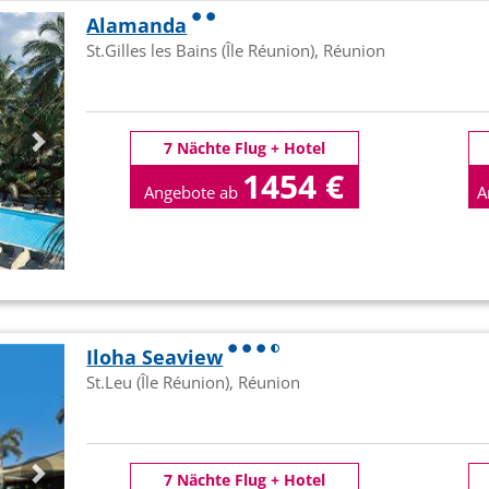
Alamanda
St.Gilles les Bains (Île Réunion), Réunion
7 Nächte Flug + Hotel
1454 €
Angebote ab
A
p.P
Iloha Seaview
St.Leu (Île Réunion), Réunion
7 Nächte Flug + Hotel