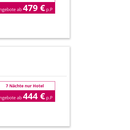
479 €
ngebote ab
p.P
7 Nächte nur Hotel
444 €
ngebote ab
p.P