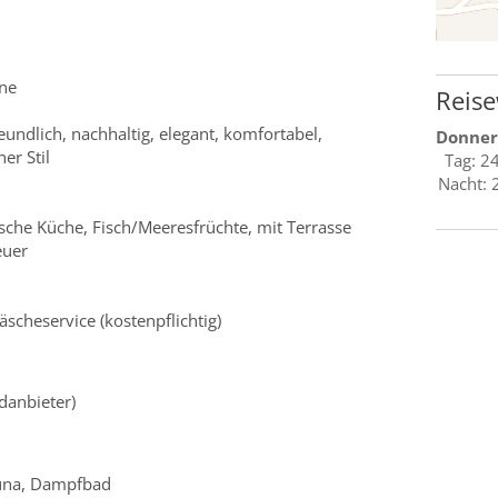
rne
Reise
reundlich, nachhaltig, elegant, komfortabel,
Donner
er Stil
Tag: 2
Nacht: 
ische Küche, Fisch/Meeresfrüchte, mit Terrasse
euer
äscheservice (kostenpflichtig)
danbieter)
auna, Dampfbad