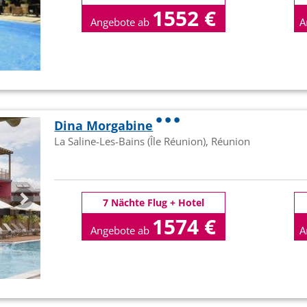
1552 €
Angebote ab
A
p.P
Dina Morgabine
La Saline-Les-Bains (Île Réunion), Réunion
7 Nächte Flug + Hotel
1574 €
Angebote ab
A
p.P