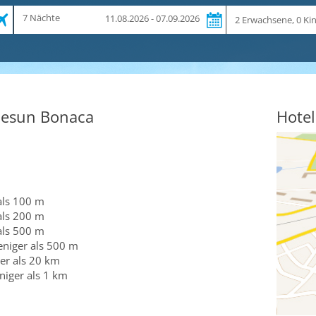
Zeitraum
Reiseteilnehmer
7 Nächte
11.08.2026 - 07.09.2026
und
Dauer
uesun Bonaca
Hotel
als 100 m
als 200 m
als 500 m
eniger als 500 m
er als 20 km
niger als 1 km