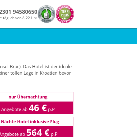
 2301 94580650
e: täglich von 8-22 Uhr
sel Brac). Das Hotel ist der ideale
ner tollen Lage in Kroatien bevor
nur Übernachtung
46 €
Angebote ab
p.P
 Nächte Hotel inklusive Flug
564 €
Angebote ab
p.P