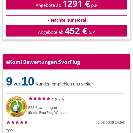
1291 €
Angebote ab
p.P
7 Nächte nur Hotel
452 €
Angebote ab
p.P
eKomi Bewertungen 5vorFlug
9
10
von
Kunden empfehlen uns weiter
4.8
/
5
825
Bewertungen
für die
5vorFlug
Website
06.08.2026 14:04
TOP!