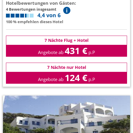
Hotelbewertungen von Gästen:
4 Bewertungen insgesamt
4,4 von 6
100 % empfehlen dieses Hotel
7 Nächte Flug + Hotel
431 €
Angebote ab
p.P
7 Nächte nur Hotel
124 €
Angebote ab
p.P