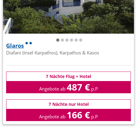
Glaros
Diafani (Insel Karpathos), Karpathos & Kasos
7 Nächte Flug + Hotel
487 €
Angebote ab
p.P
7 Nächte nur Hotel
166 €
Angebote ab
p.P