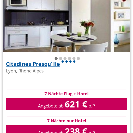
Citadines Presqu´Ile
Lyon, Rhone Alpes
7 Nächte Flug + Hotel
621 €
Angebote ab
p.P
7 Nächte nur Hotel
238 €
Angebote ab
p.P