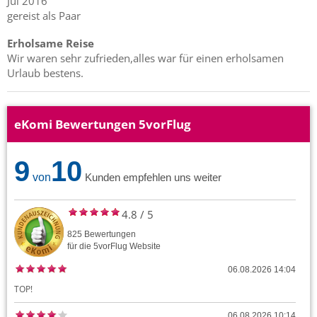
Jul 2016
gereist als Paar
Erholsame Reise
Wir waren sehr zufrieden,alles war für einen erholsamen
Urlaub bestens.
eKomi Bewertungen 5vorFlug
9
10
von
Kunden empfehlen uns weiter
4.8
/
5
825
Bewertungen
für die
5vorFlug
Website
06.08.2026 14:04
TOP!
06.08.2026 10:14