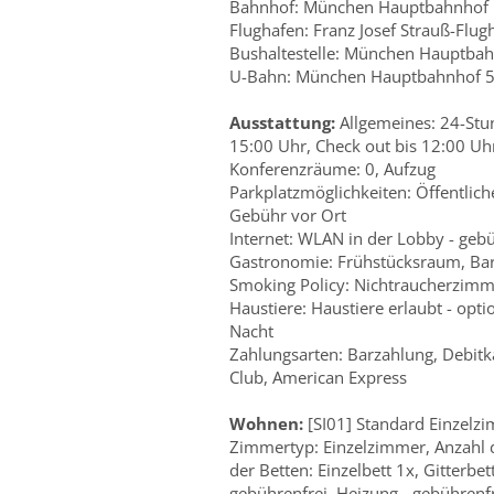
Bahnhof: München Hauptbahnhof
Flughafen: Franz Josef Strauß-Flu
Bushaltestelle: München Hauptba
U-Bahn: München Hauptbahnhof 
Ausstattung:
Allgemeines: 24-Stu
15:00 Uhr, Check out bis 12:00 Uhr
Konferenzräume: 0, Aufzug
Parkplatzmöglichkeiten: Öffentliche
Gebühr vor Ort
Internet: WLAN in der Lobby - geb
Gastronomie: Frühstücksraum, Ba
Smoking Policy: Nichtraucherzimm
Haustiere: Haustiere erlaubt - opt
Nacht
Zahlungsarten: Barzahlung, Debitka
Club, American Express
Wohnen:
[SI01] Standard Einzelz
Zimmertyp: Einzelzimmer, Anzahl 
der Betten: Einzelbett 1x, Gitterbe
gebührenfrei, Heizung - gebührenfr