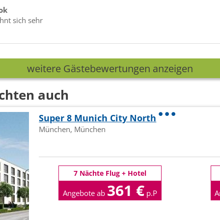
 ok
nt sich sehr
weitere Gästebewertungen anzeigen
chten auch
Super 8 Munich City North
München, München
7 Nächte Flug + Hotel
361 €
Angebote ab
p.P
A