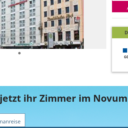
D
6
nanreise