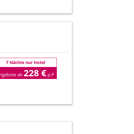
7 Nächte nur Hotel
228 €
ngebote ab
p.P