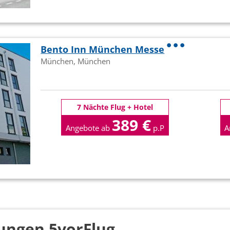
Bento Inn München Messe
München, München
7 Nächte Flug + Hotel
389 €
Angebote ab
p.P
A
ungen 5vorFlug