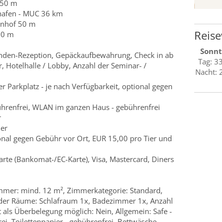
 50 m
ghafen - MUC 36 km
hnhof 50 m
Reise
50 m
Sonnt
nden-Rezeption, Gepäckaufbewahrung, Check in ab
Tag: 3
, Hotelhalle / Lobby, Anzahl der Seminar- /
Nacht: 
r Parkplatz - je nach Verfügbarkeit, optional gegen
ührenfrei, WLAN im ganzen Haus - gebührenfrei
r
er
ional gegen Gebühr vor Ort, EUR 15,00 pro Tier und
rte (Bankomat-/EC-Karte), Visa, Mastercard, Diners
immer: mind. 12 m², Zimmerkategorie: Standard,
der Räume: Schlafraum 1x, Badezimmer 1x, Anzahl
tt als Überbelegung möglich: Nein, Allgemein: Safe -
ei, Toilettenpapier - gebührenfrei, Bettwäsche -