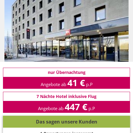
nur Übernachtung
41 €
Angebote ab
p.P
7 Nächte Hotel inklusive Flug
447 €
Angebote ab
p.P
Das sagen unsere Kunden