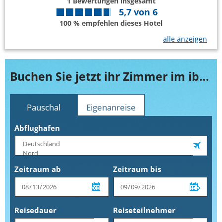
1
Bewertungen insgesamt
5,7
von
6
100 % empfehlen dieses Hotel
alle anzeigen
Buchen Sie jetzt ihr Zimmer im ibis Landshut City
Pauschal
Eigenanreise
Abflughafen
Zeitraum ab
Zeitraum bis
Reisedauer
Reiseteilnehmer