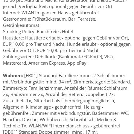
10,00 pro Auto und Nacht, Aufladestation für Elektro-Autos -
je nach Verfügbarkeit, optional gegen Gebühr vor Ort
Internet: WLAN im ganzen Haus - gebührenfrei
Gastronomie: Frühstücksraum, Bar, Terrasse,
Getränkeautomat
Smoking Policy: Rauchfreies Hotel
Haustiere: Haustiere erlaubt - optional gegen Gebühr vor Ort,
EUR 10,00 pro Tier und Nacht, Hunde erlaubt - optional gegen
Gebühr vor Ort, EUR 10,00 pro Tier und Nacht
Zahlungsarten: Debitkarte (Bankomat-/EC-Karte), Visa,
Mastercard, American Express, ApplePay
Wohnen:
[FR01] Standard Familienzimmer 2 Schlafzimmer
mit Verbindungstür: mind. 34 m², Zimmerkategorie: Standard,
Zimmertyp: Familienzimmer, Anzahl der Räume: Schlafraum
2x, Badezimmer 2x, Anzahl der Betten: Doppelbett 2x,
Zustellbett 1x, Gitterbett als Überbelegung möglich: Ja,
Allgemein: Klimaanlage - gebührenfrei, Heizung -
gebührenfrei, Zimmer mit Verbindungstür, Badezimmer: WC,
Haarfön, Dusche, Wohnbereich: Schreibtisch, Medien &
Technik: TV, WLAN/WIFI Internetanschluss - gebührenfrei
[DB01] Standard Doppelzimmer: mind. 17 m²,