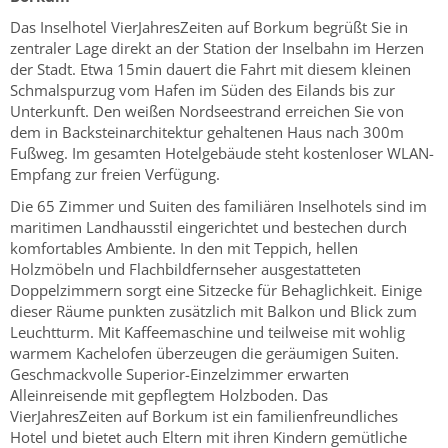
Das Inselhotel VierJahresZeiten auf Borkum begrüßt Sie in
zentraler Lage direkt an der Station der Inselbahn im Herzen
der Stadt. Etwa 15min dauert die Fahrt mit diesem kleinen
Schmalspurzug vom Hafen im Süden des Eilands bis zur
Unterkunft. Den weißen Nordseestrand erreichen Sie von
dem in Backsteinarchitektur gehaltenen Haus nach 300m
Fußweg. Im gesamten Hotelgebäude steht kostenloser WLAN-
Empfang zur freien Verfügung.
Die 65 Zimmer und Suiten des familiären Inselhotels sind im
maritimen Landhausstil eingerichtet und bestechen durch
komfortables Ambiente. In den mit Teppich, hellen
Holzmöbeln und Flachbildfernseher ausgestatteten
Doppelzimmern sorgt eine Sitzecke für Behaglichkeit. Einige
dieser Räume punkten zusätzlich mit Balkon und Blick zum
Leuchtturm. Mit Kaffeemaschine und teilweise mit wohlig
warmem Kachelofen überzeugen die geräumigen Suiten.
Geschmackvolle Superior-Einzelzimmer erwarten
Alleinreisende mit gepflegtem Holzboden. Das
VierJahresZeiten auf Borkum ist ein familienfreundliches
Hotel und bietet auch Eltern mit ihren Kindern gemütliche