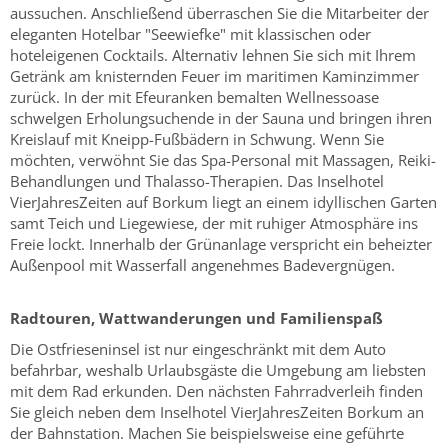
aussuchen. Anschließend überraschen Sie die Mitarbeiter der
eleganten Hotelbar "Seewiefke" mit klassischen oder
hoteleigenen Cocktails. Alternativ lehnen Sie sich mit Ihrem
Getränk am knisternden Feuer im maritimen Kaminzimmer
zurück. In der mit Efeuranken bemalten Wellnessoase
schwelgen Erholungsuchende in der Sauna und bringen ihren
Kreislauf mit Kneipp-Fußbädern in Schwung. Wenn Sie
möchten, verwöhnt Sie das Spa-Personal mit Massagen, Reiki-
Behandlungen und Thalasso-Therapien. Das Inselhotel
VierJahresZeiten auf Borkum liegt an einem idyllischen Garten
samt Teich und Liegewiese, der mit ruhiger Atmosphäre ins
Freie lockt. Innerhalb der Grünanlage verspricht ein beheizter
Außenpool mit Wasserfall angenehmes Badevergnügen.
Radtouren, Wattwanderungen und Familienspaß
Die Ostfrieseninsel ist nur eingeschränkt mit dem Auto
befahrbar, weshalb Urlaubsgäste die Umgebung am liebsten
mit dem Rad erkunden. Den nächsten Fahrradverleih finden
Sie gleich neben dem Inselhotel VierJahresZeiten Borkum an
der Bahnstation. Machen Sie beispielsweise eine geführte