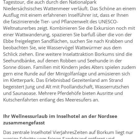
Tagestour, die auch durch den Nationalpark
Niedersächsisches Wattenmeer verläuft. Das Schöne an einem
Ausflug mit einem erfahrenen Inselführer ist, dass er Ihnen
die faszinierende Tier- und Pflanzenwelt des UNESCO-
Weltnaturerbes zeigt. Kombinieren Sie die Exkursion noch mit
einer Wattwanderung, spazieren Sie barfuß über die von der
Ebbe freigelegten Sandflächen, suchen Sie nach Krabben und
beobachten Sie, wie Wasservögel Wattwürmer aus dem
Schlick ziehen. Eine weitere Inselattraktion Borkums sind die
Seehundbänke, auf denen Robben und Seehunde in der
Sonne dösen. Familien mit Kindern jedes Alters spielen zudem
gern eine Runde auf der Minigolfanlage und amüsieren sich
im Kletterpark. Das Erlebnisbad Gezeitenland am Strand
begeistert Jung und Alt mit Poollandschaft, Wasserrutschen
und Saunaoase. Mehrere Pferdehöfe bieten Ausritte und
Kutschenfahrten entlang des Meeresufers an.
Ihr Wellnessurlaub im Inselhotel an der Nordsee
zusammengefasst
Das zentrale Inselhotel VierJahresZeiten auf Borkum liegt nur
wenige Schritte vom feinen Sandstrand entfernt und