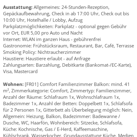
Ausstattung:
Allgemeines: 24-Stunden-Rezeption,
Gepäckaufbewahrung, Check in ab 17:00 Uhr, Check out bis
10:00 Uhr, Hotelhalle / Lobby, Aufzug
Parkplatzmöglichkeiten: Parkplatz - optional gegen Gebühr
vor Ort, EUR 5,00 pro Auto und Nacht
Internet: WLAN im ganzen Haus - gebührenfrei
Gastronomie: Frühstücksraum, Restaurant, Bar, Café, Terrasse
Smoking Policy: Nichtraucherzimmer
Haustiere: Haustiere erlaubt - auf Anfrage
Zahlungsarten: Barzahlung, Debitkarte (Bankomat-/EC-Karte),
Visa, Mastercard
Wohnen:
[FR01] Comfort Familienzimmer Balkon: mind. 41
m², Zimmerkategorie: Comfort, Zimmertyp: Familienzimmer,
Anzahl der Räume: Schlafraum 1x, Wohnschlafraum 1x,
Badezimmer 1x, Anzahl der Betten: Doppelbett 1x, Schlafsofa
für 2 Personen 1x, Gitterbett als Überbelegung möglich: Nein,
Allgemein: Heizung, Balkon, Badezimmer: Badewanne /
Dusche, WC, Haarfön, Wohnbereich: Sitzecke, Schlafsofa,
Küche: Kochnische, Gas / E-Herd, Kaffeemaschine,
Kühlschrank, Wasserkocher, Grundausstattung Küche, Medien