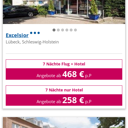
Excelsior
Lübeck, Schleswig-Holstein
7 Nächte Flug + Hotel
468 €
Angebote ab
p.P
7 Nächte nur Hotel
258 €
Angebote ab
p.P