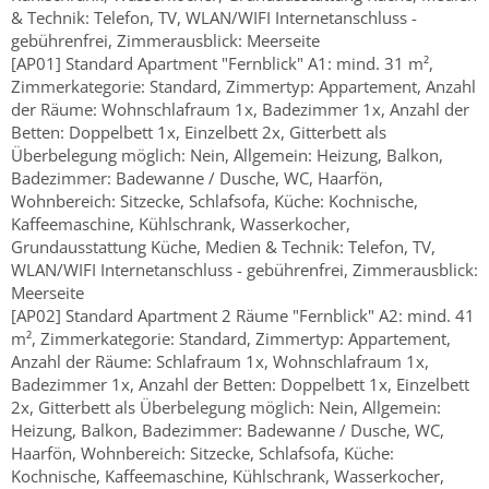
& Technik: Telefon, TV, WLAN/WIFI Internetanschluss -
gebührenfrei, Zimmerausblick: Meerseite
[AP01] Standard Apartment "Fernblick" A1: mind. 31 m²,
Zimmerkategorie: Standard, Zimmertyp: Appartement, Anzahl
der Räume: Wohnschlafraum 1x, Badezimmer 1x, Anzahl der
Betten: Doppelbett 1x, Einzelbett 2x, Gitterbett als
Überbelegung möglich: Nein, Allgemein: Heizung, Balkon,
Badezimmer: Badewanne / Dusche, WC, Haarfön,
Wohnbereich: Sitzecke, Schlafsofa, Küche: Kochnische,
Kaffeemaschine, Kühlschrank, Wasserkocher,
Grundausstattung Küche, Medien & Technik: Telefon, TV,
WLAN/WIFI Internetanschluss - gebührenfrei, Zimmerausblick:
Meerseite
[AP02] Standard Apartment 2 Räume "Fernblick" A2: mind. 41
m², Zimmerkategorie: Standard, Zimmertyp: Appartement,
Anzahl der Räume: Schlafraum 1x, Wohnschlafraum 1x,
Badezimmer 1x, Anzahl der Betten: Doppelbett 1x, Einzelbett
2x, Gitterbett als Überbelegung möglich: Nein, Allgemein:
Heizung, Balkon, Badezimmer: Badewanne / Dusche, WC,
Haarfön, Wohnbereich: Sitzecke, Schlafsofa, Küche:
Kochnische, Kaffeemaschine, Kühlschrank, Wasserkocher,