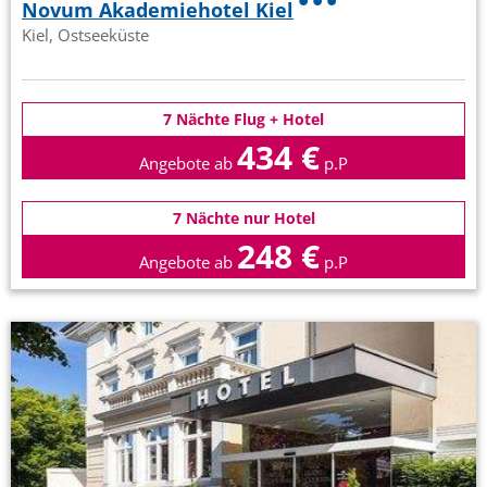
Novum Akademiehotel Kiel
Kiel, Ostseeküste
7 Nächte Flug + Hotel
434 €
Angebote ab
p.P
7 Nächte nur Hotel
248 €
Angebote ab
p.P