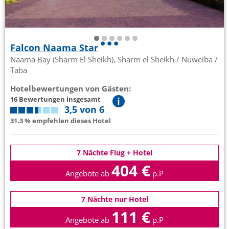
Falcon Naama Star
Naama Bay (Sharm El Sheikh), Sharm el Sheikh / Nuweiba /
Taba
Hotelbewertungen von Gästen:
16 Bewertungen insgesamt
3,5 von 6
31.3 % empfehlen dieses Hotel
7 Nächte Flug + Hotel
404 €
Angebote ab
p.P
7 Nächte nur Hotel
111 €
Angebote ab
p.P