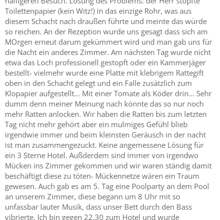
häifigeren Besuch. Lösung des Problems: der Herr stopfte
Toilettenpapier (kein Witz!) in das einzige Rohr, was aus
diesem Schacht nach draußen führte und meinte das würde
so reichen. An der Rezeption wurde uns gesagt dass sich am
MOrgen erneut darum gekümmert wird und man gab uns für
die Nacht ein anderes Zimmer. Am nächsten Tag wurde nicht
etwa das Loch professionell gestopft oder ein Kammerjäger
bestellt- vielmehr wurde eine Platte mit klebrigem Rattegift
oben in den Schacht gelegt und ein Falle zusätzlich zum
Klopapier aufgestellt... Mit einer Tomate als Köder drin... Sehr
dumm denn meiner Meinung nach könnte das so nur noch
mehr Ratten anlocken. Wir haben die Ratten bis zum letzten
Tag nicht mehr gehört aber ein mulmiges Gefühl blieb
irgendwie immer und beim kleinsten Geräusch in der nacht
ist man zusammengezuckt. Keine angemessene Lösung für
ein 3 Sterne Hotel. Außderdem sind immer von irgendwo
Mücken ins Zimmer gekommen und wir waren ständig damit
beschäftigt diese zu töten- Mückennetze wären ein Traum
gewesen. Auch gab es am 5. Tag eine Poolparty an dem Pool
an unserem Zimmer, diese begann um 8 Uhr mit so
unfassbar lauter Musik, dass unser Bett durch den Bass
vibrierte. Ich bin gegen 22.30 zum Hotel und wurde