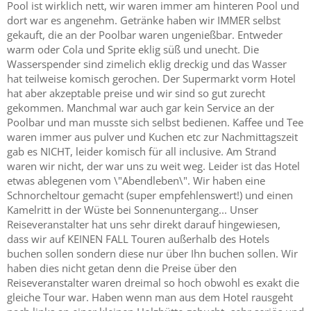
Pool ist wirklich nett, wir waren immer am hinteren Pool und
dort war es angenehm. Getränke haben wir IMMER selbst
gekauft, die an der Poolbar waren ungenießbar. Entweder
warm oder Cola und Sprite eklig süß und unecht. Die
Wasserspender sind zimelich eklig dreckig und das Wasser
hat teilweise komisch gerochen. Der Supermarkt vorm Hotel
hat aber akzeptable preise und wir sind so gut zurecht
gekommen. Manchmal war auch gar kein Service an der
Poolbar und man musste sich selbst bedienen. Kaffee und Tee
waren immer aus pulver und Kuchen etc zur Nachmittagszeit
gab es NICHT, leider komisch für all inclusive. Am Strand
waren wir nicht, der war uns zu weit weg. Leider ist das Hotel
etwas ablegenen vom \"Abendleben\". Wir haben eine
Schnorcheltour gemacht (super empfehlenswert!) und einen
Kamelritt in der Wüste bei Sonnenuntergang... Unser
Reiseveranstalter hat uns sehr direkt darauf hingewiesen,
dass wir auf KEINEN FALL Touren außerhalb des Hotels
buchen sollen sondern diese nur über Ihn buchen sollen. Wir
haben dies nicht getan denn die Preise über den
Reiseveranstalter waren dreimal so hoch obwohl es exakt die
gleiche Tour war. Haben wenn man aus dem Hotel rausgeht