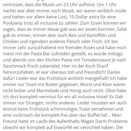
vertröstet, dass die Musik um 23 Uhr aufhöre. Um 1 Uhr
nachts war aber immer noch Musik, wir waren wirklich müde
und hatten vor allem keine Lust, 10 Dollar extra für eine
Poolparty trotz all inclusive zu zahlen. Zum Essen können wir
sagen, dass es immer etwas gab was wir essen konnten. Salat
gab es immer, immer aber auch Reis und Kartoffeln und
Chicken und irgendein anderes Fleisch oder Fisch. Ich bin
immer sehr zurückhaltend mit fremden Essen und habe mich
meist mit der Pasta Bar zufrieden gestellt, es wurde mittags
und abends von den Köchen Pasta mit Tomatensauce je nach
Geschmack frisch zubereitet. Hier ist der Koch Sharif
hervorzuheben, er war überaus toll und freundlich! Danke
dafür! Leider war das Frühstück wirklich mangelhaft! Ich habe
immer nur Toast mit Butter gegessen, Wurst und Käse waren
nicht lecker und Marmelade und Honig auch nicht. Obst habe
ich dort komplett vermisst für ein all inclusive Hotel! Es Gab
immer nur Orangen, nichts anderes. Leider mussten wir auch
einmal beim Frühstück schimmeliges Toast vernehmen und
eine cockroach die komplett frei über das Buffet lief... Mein
Freund hatte im Laufe des Aufenthalts Magen Darm Probleme
obwohl wir komplett auf Eiswürfel etc verzichtet haben. Der