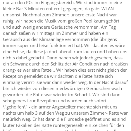
nur an den PCs im Eingangsbereich. Wir sind immer in eine
kleine Bar 3 Minuten entfernt gegangen, da gabs WLAN
umsonst. Nochmal zum Zimmer: unsere erste Nacht war
ruhig, wir haben die Musik vom großen Pool kaum gehört
und auch wenig andere Geräusche vernommen. Am Tag
danach saßen wir mittags im Zimmer und haben ein
Geräusch aus der Klimaanlage vernommen (die übrigens
immer super und leise funktioniert hat). Wir dachten es wäre
eine Echse, da diese ja dort überall rum laufen und haben uns
nichts dabei gedacht. Dann haben wir jedoch gesehen, dass
ein Schwanz durch den Schlitz der Air Condition nach draußen
drang- es war eine Ratte... Wir haben dies erst nicht gleich der
Rezeption gemeldet da wir dachten die Ratte hätte sich
einmalig verirrt- sie war dann wieder weg. In der Nacht darauf
bin ich wieder von diesen merkwürdigen Geräuschen wach
geworden- die Ratte war wieder im Schacht. Wir sind dann
sehr genervt zur Rezeption und wurden auch sofort
\"geholfen\" - ein armer Angestellter machte sich mit uns
nachts um halb 3 auf den Weg zu unserem Zimmer- Ratte war
natürlich weg. Er hat dann die Flurdecke geöffnet und es sind
lauter Fäkalien der Ratte runtergerieselt- ein Zeichen für den