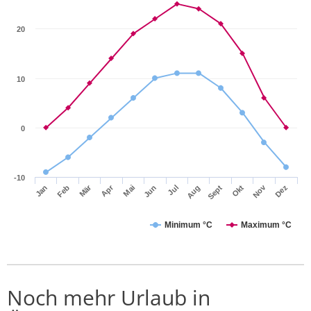
20
10
0
-10
Apr
Mär
Nov
Jan
Jul
Okt
Jun
Sept
Dez
Feb
Mai
Aug
Minimum °C
Maximum °C
Noch mehr Urlaub in