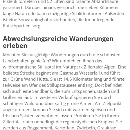
Pistenkilometern und 52 Liften sind rasante Abfahrtsläufe
garantiert. Darüber hinaus verspricht die sieben Kilometer
lange Naturrodelbahn einzigartige Schlittentouren. Außerdem
ist eine Snowtubingbahn vorhanden, die für aufregende
Rutschpartien sorgt.
Abwechslungsreiche Wanderungen
erleben
Möchten Sie ausgiebige Wanderungen durch die schönsten
Landschaften genießen? Wir empfehlen Ihnen das
wildromantische Stilluptal im Naturpark Zillertaler Alpen. Eine
beliebte Strecke beginnt am Gasthaus Wasserfall und führt
zur Grüne Wand Hütte. Sie ist 14,6 Kilometer lang und führte
teilweise am Ufer des Stillupstausees entlang. Dort befindet
sich auch eine Sandbank, die zum Entspannen, Baden und
Grillen einlädt. Im weiteren Verlauf spazieren Sie durch
schattigen Wald und über saftig grüne Almen. Am Zielpunkt
angekommen, können Sie sich mit warmen Speisen und
frischen Salaten verwöhnen lassen. Probieren Sie in Ihrem
Zillertal-Urlaub unbedingt die regionstypischen Krapfen. Sie
werden aus Roggenmehl, Kartoffeln, Zwiebeln, Graukäse