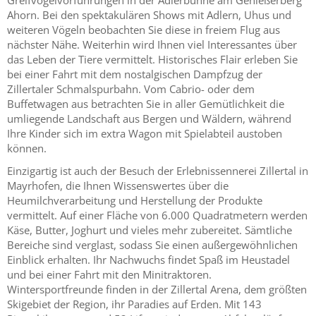
Greifvogelvorführungen in der Adlerbühne am Genießerberg
Ahorn. Bei den spektakulären Shows mit Adlern, Uhus und
weiteren Vögeln beobachten Sie diese in freiem Flug aus
nächster Nähe. Weiterhin wird Ihnen viel Interessantes über
das Leben der Tiere vermittelt. Historisches Flair erleben Sie
bei einer Fahrt mit dem nostalgischen Dampfzug der
Zillertaler Schmalspurbahn. Vom Cabrio- oder dem
Buffetwagen aus betrachten Sie in aller Gemütlichkeit die
umliegende Landschaft aus Bergen und Wäldern, während
Ihre Kinder sich im extra Wagon mit Spielabteil austoben
können.
Einzigartig ist auch der Besuch der Erlebnissennerei Zillertal in
Mayrhofen, die Ihnen Wissenswertes über die
Heumilchverarbeitung und Herstellung der Produkte
vermittelt. Auf einer Fläche von 6.000 Quadratmetern werden
Käse, Butter, Joghurt und vieles mehr zubereitet. Sämtliche
Bereiche sind verglast, sodass Sie einen außergewöhnlichen
Einblick erhalten. Ihr Nachwuchs findet Spaß im Heustadel
und bei einer Fahrt mit den Minitraktoren.
Wintersportfreunde finden in der Zillertal Arena, dem größten
Skigebiet der Region, ihr Paradies auf Erden. Mit 143