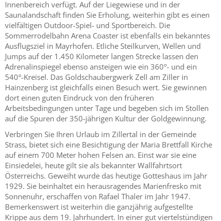
Innenbereich verfügt. Auf der Liegewiese und in der
Saunalandschaft finden Sie Erholung, weiterhin gibt es einen
vielfältigen Outdoor-Spiel- und Sportbereich. Die
Sommerrodelbahn Arena Coaster ist ebenfalls ein bekanntes
Ausflugsziel in Mayrhofen. Etliche Steilkurven, Wellen und
Jumps auf der 1.450 Kilometer langen Strecke lassen den
Adrenalinspiegel ebenso ansteigen wie ein 360°- und ein
540°-Kreisel. Das Goldschaubergwerk Zell am Ziller in
Hainzenberg ist gleichfalls einen Besuch wert. Sie gewinnen
dort einen guten Eindruck von den früheren
Arbeitsbedingungen unter Tage und begeben sich im Stollen
auf die Spuren der 350-jährigen Kultur der Goldgewinnung.
Verbringen Sie Ihren Urlaub im Zillertal in der Gemeinde
Strass, bietet sich eine Besichtigung der Maria Brettfall Kirche
auf einem 700 Meter hohen Felsen an. Einst war sie eine
Einsiedelei, heute gilt sie als bekannter Wallfahrtsort
Österreichs. Geweiht wurde das heutige Gotteshaus im Jahr
1929. Sie beinhaltet ein herausragendes Marienfresko mit
Sonnenuhr, erschaffen von Rafael Thaler im Jahr 1947.
Bemerkenswert ist weiterhin die ganzjährig aufgestellte
Krippe aus dem 19. Jahrhundert. In einer gut viertelstündigen