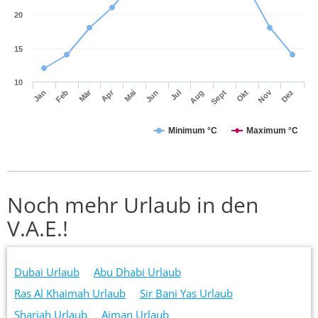
20
15
10
Mär
Apr
Nov
Jan
Feb
Mai
Jun
Jul
Aug
Sept
Okt
Dez
Minimum °C
Maximum °C
Noch mehr Urlaub in den
V.A.E.!
Dubai Urlaub
Abu Dhabi Urlaub
Ras Al Khaimah Urlaub
Sir Bani Yas Urlaub
Sharjah Urlaub
Ajman Urlaub