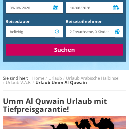
Reisedauer
Reiseteilnehmer
Suchen
Sie sind hier:
Home
Urlaub
Urlaub Arabische Halbinsel
Urlaub V.A.E.
Urlaub Umm Al Quwain
Umm Al Quwain Urlaub mit
Tiefpreisgarantie!