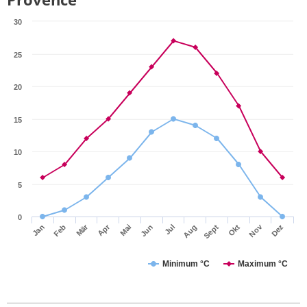
30
25
20
15
10
5
0
Mär
Apr
Nov
Jan
Feb
Mai
Jun
Jul
Aug
Sept
Okt
Dez
Minimum °C
Maximum °C