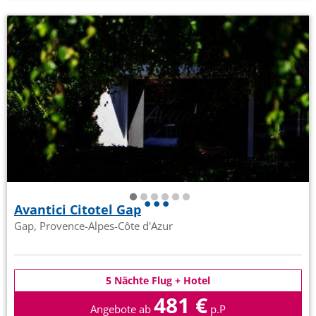
Avantici Citotel Gap
Gap, Provence-Alpes-Côte d'Azur
5 Nächte Flug + Hotel
481 €
Angebote ab
p.P