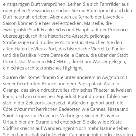
einzigartigen Duft versprühen. Leihen Sie sich Fahrräder aus
oder gehen Sie wandern, sodass Sie die Blütenpracht und den
Duft hautnah erleben. Aber auch außerhalb der Lavendel-
Saison können Sie hier viel entdecken. Marseille, die
zweitgrößte Stadt Frankreichs und Hauptstadt der Provence,
überzeugt durch ihre historische Altstadt, prächtige
Straßenzüge und moderne Architektur. Besuchen Sie den
alten Hafen Le Vieux-Port, das historische Viertel Le Panier
und die Basilika Notre Dame de la Garde, die über der Stadt
thront. Das Museum MuCEM ist, direkt am Wasser gelegen,
ein echtes architektonisches Highlight.
Spuren der Römer finden Sie unter anderem in Avignon mit
seiner berühmten Brücke und dem Papstpalast. Auch in
Orange, das ein eindrucksvolles römisches Theater aufweisen
kann, und am römischen Aquädukt Pont du Gard fühlen Sie
sich in der Zeit zurückversetzt. Außerdem gehört auch die
Côte d’Azur mit herrlichen Badeorten wie Cannes, Nizza und
Saint-Tropez zur Provence. Verbringen Sie den Provence
Urlaub hier am Strand und entdecken Sie die wilde Küste
Südfrankreichs auf Wanderungen! Noch mehr Natur erleben
Sie im Landschaftsschutzgebiet Camargue mit eindrucksvollen