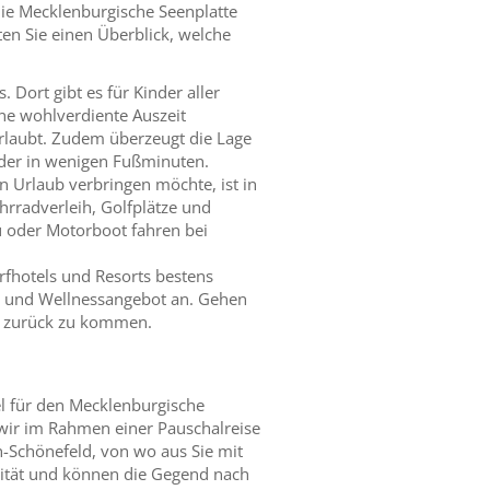
die Mecklenburgische Seenplatte
ten Sie einen Überblick, welche
 Dort gibt es für Kinder aller
ine wohlverdiente Auszeit
rlaubt. Zudem überzeugt die Lage
oder in wenigen Fußminuten.
 Urlaub verbringen möchte, ist in
hrradverleih, Golfplätze und
u oder Motorboot fahren bei
rfhotels und Resorts bestens
y- und Wellnessangebot an. Gehen
ub zurück zu kommen.
el für den Mecklenburgische
 wir im Rahmen einer Pauschalreise
n-Schönefeld, von wo aus Sie mit
lität und können die Gegend nach