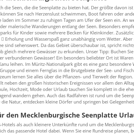
ich die Seen, die die Seenplatte zu bieten hat. Der größte davon is
er können Sie nach Herzenslust schwimmen, Boot fahren oder an
de laden im Sommer zu ruhigen Tagen am Ufer der Seen ein. An 
oder malerische Wanderungen entlang der Seen. Besonders empfe
parks für Kinder sowie mehrere Becken für Kleinkinder. Zusätzlic
  Erholung und Wasserspaß ganz unabhängig vom Wetter. Aber a
sind sehenswert. Da das Gebiet überschaubar ist, spricht nicht
b gleich mehrere Gewässer zu erkunden. Unser Tipp: Buchen Sie
der verbundenen Gewässer! Ein besonders beliebter Ort ist Waren 
anu leihen. Im Müritz-Nationalpark gibt es eine ganz besondere 
 Gruppe und einem Fernglas in die Brutgebiete der See- und Fisch
zeum lernen Sie alles über die Pflanzen- und Tierwelt der Region.
lt neben den großen historischen Ereignissen vor allem den Allta
ule, Hochzeit, Mode oder Urlaub tauchen Sie komplett in die ehe
gend wandern gehen. Auch das Radfahren ist rund um die Seenpla
die Natur, entdecken kleine Dörfer und springen bei Gelegenheit
ür den Mecklenburgische Seenplatte Url
s-Hotels als auch kleinere Unterkünfte rund um die Mecklenburgi
erlich das passende Hotel dabei. Wenn Sie eine Rundreise planen, 