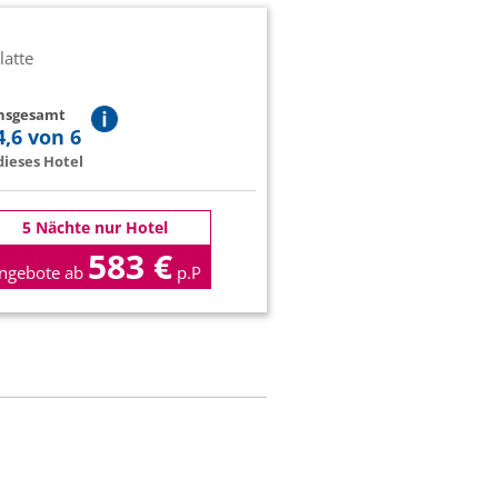
latte
insgesamt
4,6 von 6
ieses Hotel
5 Nächte nur Hotel
583 €
ngebote ab
p.P