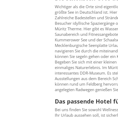
Wichtiger als die Orte sind eigentl
größte See in Deutschland ist. Hi
Zahlreiche Badestellen und Strän
Besucher idyllische Spaziergänge 
Müritz Therme. Hier gibt es Wasser
Saunabereich und Fitnessangebote
Kummerower See und der Schaalsee 
Mecklenburgische Seenplatte Urlau
navigieren Sie durch die miteinan
können Sie segeln gehen oder ein K
Begeben Sie sich mit einer kleinen
einmaliges Naturerlebnis. Im Mürit
interessantes DDR-Museum. Es stel
Ausstellungen aus dem Bereich Sch
können rund um Feldberg hervorra
angelegten Radwegen genießen Sie 
Das passende Hotel f
Bei uns finden Sie sowohl Wellnes
Ihr Urlaub aussehen soll, ist sich