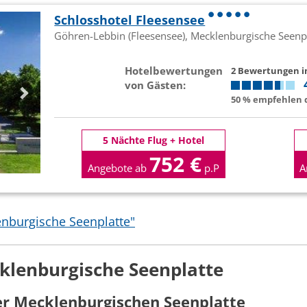
Schlosshotel Fleesensee
Göhren-Lebbin (Fleesensee), Mecklenburgische Seenp
Hotelbewertungen
2 Bewertungen 
von Gästen:
50 % empfehlen d
5 Nächte Flug + Hotel
752 €
Angebote ab
p.P
A
enburgische Seenplatte"
klenburgische Seenplatte
er Mecklenburgischen Seenplatte