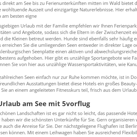
s direkt am See bis zu Ferienunterkünften mitten im Wald bietet 
wohltuende Auszeit und einzigartige Naturerlebnisse. Hier erhal
b am besten eigne
sgiebigen Urlaub mit der Familie empfehlen wir Ihnen Ferienparks.
itäten und Angebote, sodass sich die Eltern in der Zwischenzeit e
die Kleinen betreut werden. Hunde sind ebenfalls sehr häufig e
s erreichen Sie die umliegenden Seen entweder in direkter Lage 
klenburgischen Seenplatte einen aktiven und abwechslungsreichen
bestens aufgehoben. Hier gibt es unzählige Sportangebote wie Fa
nen Sie von hier aus unzählige Wassersportaktivitäten, wie Kan
zahlreichen Seen einfach nur zur Ruhe kommen möchte, ist in Do
reundlichen Ausstattungen bietet diese Hotels ein großes Beaut
Sie an einem angeleiteten Fitnesskurs teil, frisch aus dem Urla
Urlaub am See mit 5vorflug
hönen Landschaften ist es gar nicht so leicht, das passende Hot
r haben wir die schönsten Unterkünfte für Sie. Gern organisieren
 auch die Anreise für Sie. Der nächstgelegene Flughafen ist Berli
sen können. Mit einem Leihwagen haben Sie ausreichend Flexibi