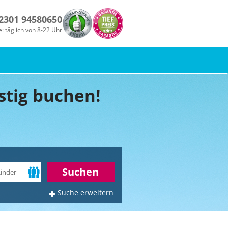
 2301 94580650
e: täglich von 8-22 Uhr
stig buchen!
r
Suchen
Suche erweitern