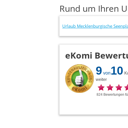
Rund um Ihren U
Urlaub Mecklenburgische Seenpla
eKomi Bewert
9
10
von
K
weiter
824
Bewertungen
f