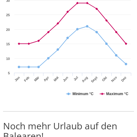
30
25
20
15
10
5
Mär
Apr
Nov
Jan
Feb
Mai
Jun
Jul
Aug
Sept
Okt
Dez
Minimum °C
Maximum °C
Noch mehr Urlaub auf den
Balearen!