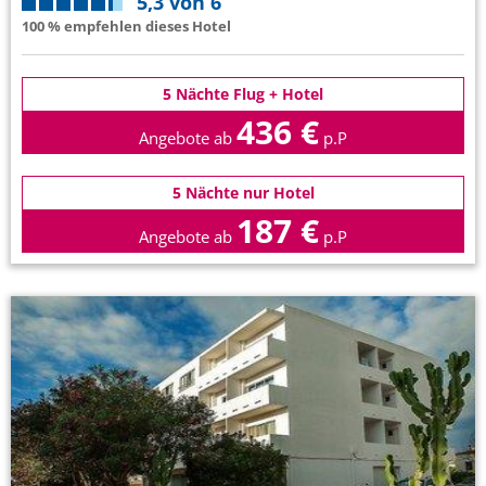
5,3 von 6
100 % empfehlen dieses Hotel
5 Nächte Flug + Hotel
436 €
Angebote ab
p.P
5 Nächte nur Hotel
187 €
Angebote ab
p.P