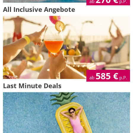
ab
p.P.
All Inclusive Angebote
585
€
ab
p.P.
Last Minute Deals