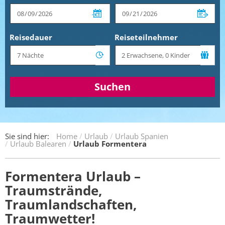
Reisedauer
Reiseteilnehmer
Suchen
Sie sind hier:
Home
Urlaub
Urlaub Spanien
Urlaub Balearen
Urlaub Formentera
Formentera Urlaub –
Traumstrände,
Traumlandschaften,
Traumwetter!