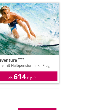
eventura
e mit Halbpension, inkl. Flug
614
ab
€ p.P.