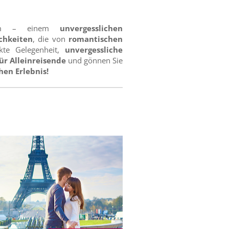
rem – einem
unvergesslichen
chkeiten
, die von
romantischen
kte Gelegenheit,
unvergessliche
ür Alleinreisende
und gönnen Sie
hen Erlebnis!