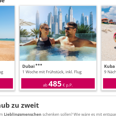
ne
Dubai
Kuba
ug
1 Woche mit Frühstück, inkl. Flug
9 Nächt
485
ab
€ p.P.
ub zu zweit
rem
Lieblingsmenschen
schenken sollen? Wie wäre es mit entspan