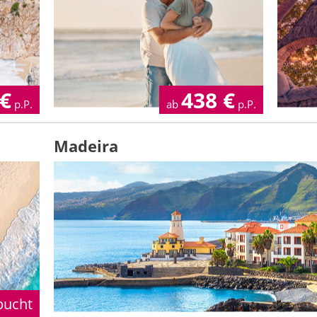
€
438
€
p.P.
ab
p.P.
Madeira