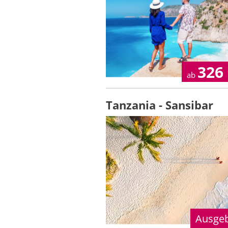
326
ab
Tanzania - Sansibar