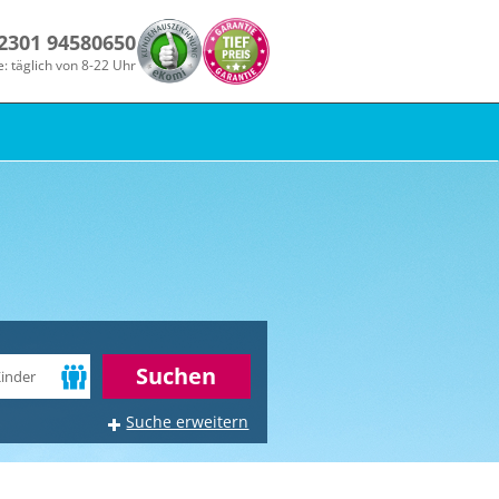
 2301 94580650
e: täglich von 8-22 Uhr
r
Suchen
Suche erweitern