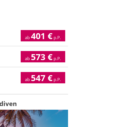
401
€
ab
p.P.
573
€
ab
p.P.
547
€
ab
p.P.
diven