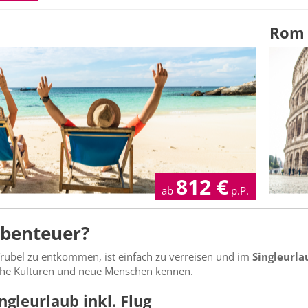
Rom
812
€
ab
p.P.
Abenteuer?
ubel zu entkommen, ist einfach zu verreisen und im
Singleurla
iche Kulturen und neue Menschen kennen.
ngleurlaub inkl. Flug