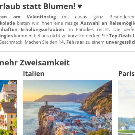
rlaub statt Blumen! ♥
sten am Valentinstag
mit etwas ganz Besonde
kolade
bieten wir Ihnen eine riesige
Auswahl an Reisemögli
haften Erholungsurlauben
im Paradies reicht. Die perfe
ingles
kommen bei uns nicht zu kurz: Entdecken Sie
Top-Deals f
m Geschmack. Machen Sie den
14. Februar
zu einem
unvergesslic
 mehr Zweisamkeit
Italien
Paris