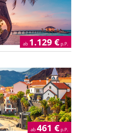
1.129
€
ab
p.P.
461
€
ab
p.P.