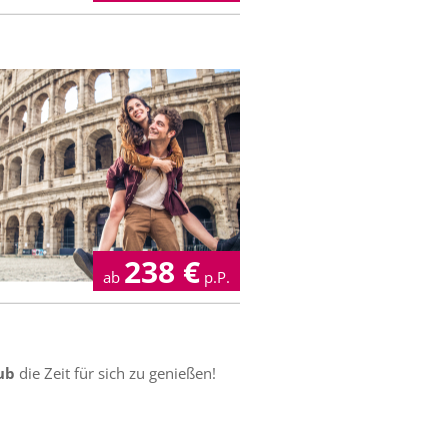
238
€
ab
p.P.
ub
die Zeit für sich zu genießen!