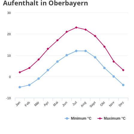
Aufenthalt in Oberbayern
30
20
10
0
-10
Apr
Mär
Nov
Jan
Jul
Okt
Jun
Sept
Dez
Feb
Mai
Aug
Minimum °C
Maximum °C