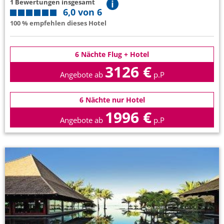
1 Bewertungen insgesamt
6,0 von 6
100 % empfehlen dieses Hotel
6 Nächte Flug + Hotel
3126 €
Angebote ab
p.P
6 Nächte nur Hotel
1996 €
Angebote ab
p.P