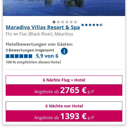
Maradiva Villas Resort & Spa
Flic en Flac (Black River), Mauritius
Hotelbewertungen von Gästen:
3 Bewertungen insgesamt
5,9 von 6
100 % empfehlen dieses Hotel
6 Nächte Flug + Hotel
2765 €
Angebote ab
p.P
6 Nächte nur Hotel
1393 €
Angebote ab
p.P