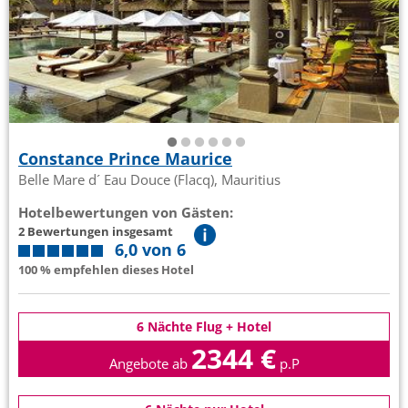
Constance Prince Maurice
Belle Mare d´ Eau Douce (Flacq), Mauritius
Hotelbewertungen von Gästen:
2 Bewertungen insgesamt
6,0 von 6
100 % empfehlen dieses Hotel
6 Nächte Flug + Hotel
2344 €
Angebote ab
p.P