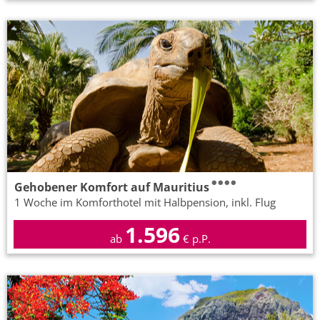
Gehobener Komfort auf Mauritius
1 Woche im Komforthotel mit Halbpension, inkl. Flug
1.596
ab
€ p.P.