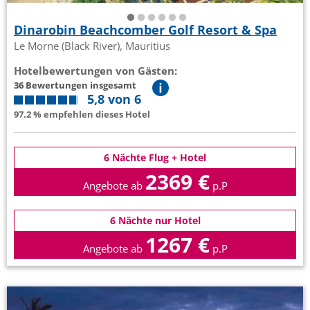
Dinarobin Beachcomber Golf Resort & Spa
Le Morne (Black River), Mauritius
Hotelbewertungen von Gästen:
36 Bewertungen insgesamt
5,8 von 6
97.2 % empfehlen dieses Hotel
6 Nächte Flug + Hotel
2369 €
Angebote ab
p.P
6 Nächte nur Hotel
1267 €
Angebote ab
p.P