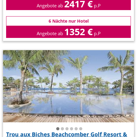
2417 €
Angebote ab
p.P
6 Nächte nur Hotel
1352 €
Angebote ab
p.P
Trou aux Biches Beachcomber Golf Resort &