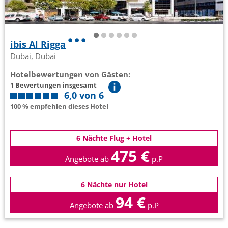
ibis Al Rigga
Dubai, Dubai
Hotelbewertungen von Gästen:
1 Bewertungen insgesamt
6,0 von 6
100 % empfehlen dieses Hotel
6 Nächte Flug + Hotel
475 €
Angebote ab
p.P
6 Nächte nur Hotel
94 €
Angebote ab
p.P