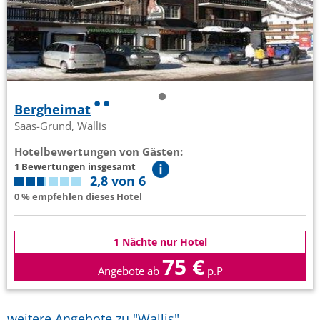
Bergheimat
Saas-Grund, Wallis
Hotelbewertungen von Gästen:
1 Bewertungen insgesamt
2,8 von 6
0 % empfehlen dieses Hotel
1 Nächte nur Hotel
75 €
Angebote ab
p.P
weitere Angebote zu "Wallis"