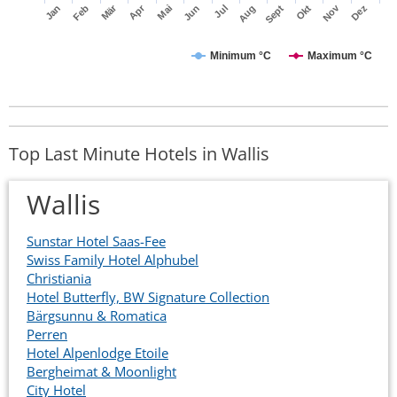
Apr
Mär
Nov
Jan
Jul
Okt
Jun
Sept
Dez
Feb
Mai
Aug
Minimum °C
Maximum °C
Top Last Minute Hotels in Wallis
Wallis
Sunstar Hotel Saas-Fee
Swiss Family Hotel Alphubel
Christiania
Hotel Butterfly, BW Signature Collection
Bärgsunnu & Romatica
Perren
Hotel Alpenlodge Etoile
Bergheimat & Moonlight
City Hotel