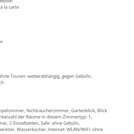
ebote:
à la carte
hr
hrte Touren: wetterabhängig, gegen Gebühr,
ch
pelzimmer, Nichtraucherzimmer, Gartenblick, Blick
amtanzahl der Räume in diesem Zimmertyp: 1,
mmer, 2 Einzelbetten, Safe: ohne Gebühr,
bereiter, Wasserkocher, Internet: WLAN/WiFi: ohne