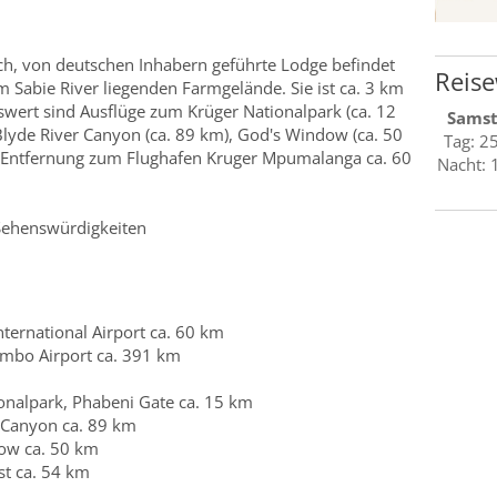
ch, von deutschen Inhabern geführte Lodge befindet
Reise
m Sabie River liegenden Farmgelände. Sie ist ca. 3 km
wert sind Ausflüge zum Krüger Nationalpark (ca. 12
Sams
yde River Canyon (ca. 89 km), God's Window (ca. 50
Tag: 2
). Entfernung zum Flughafen Kruger Mpumalanga ca. 60
Nacht: 
 Sehenswürdigkeiten
ernational Airport ca. 60 km
ambo Airport ca. 391 km
onalpark, Phabeni Gate ca. 15 km
 Canyon ca. 89 km
ow ca. 50 km
st ca. 54 km