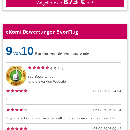
873 €
Angebote ab
p.P
eKomi Bewertungen 5vorFlug
9
10
von
Kunden empfehlen uns weiter
4.8
/
5
825
Bewertungen
für die
5vorFlug
Website
06.08.2026 14:04
TOP!
06.08.2026 10:14
Ist gut beschrieben, ansicht was alles mitgenommen werden darf Gepäck dürfte auch kostenloses Handgepäck umfassen, ansonsten sehr easy zu machen
06.08.2026 09:12