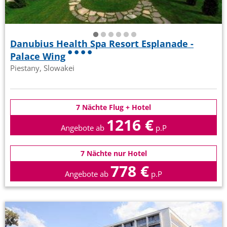
Danubius Health Spa Resort Esplanade -
Palace Wing
Piestany, Slowakei
7 Nächte Flug + Hotel
1216 €
Angebote ab
p.P
7 Nächte nur Hotel
778 €
Angebote ab
p.P