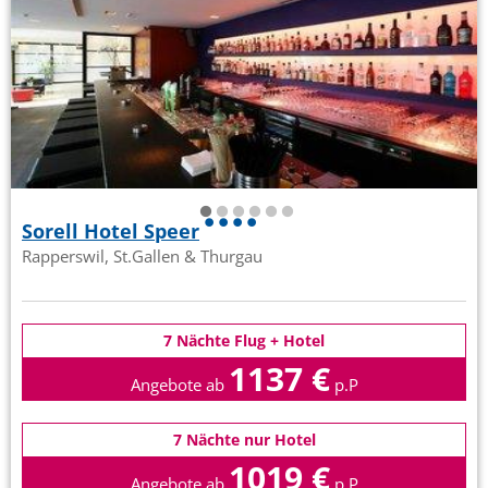
Sorell Hotel Speer
Rapperswil, St.Gallen & Thurgau
7 Nächte Flug + Hotel
1137 €
Angebote ab
p.P
7 Nächte nur Hotel
1019 €
Angebote ab
p.P