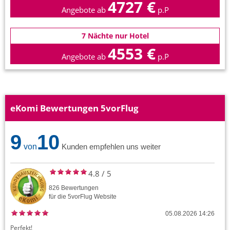
4727 €
Angebote ab
p.P
7 Nächte nur Hotel
4553 €
Angebote ab
p.P
eKomi Bewertungen 5vorFlug
9
10
von
Kunden empfehlen uns weiter
4.8
/
5
826
Bewertungen
für die
5vorFlug
Website
05.08.2026 14:26
Perfekt!